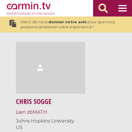
Mathématiques
et Interactions
Merci de nous
donner votre avis
pour que nous
puissions améliorer votre expérience !
CHRIS SOGGE
Lien zbMATH
Johns Hopkins University
US