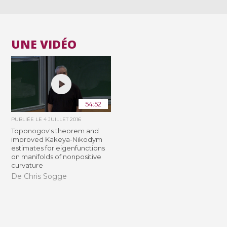
UNE VIDÉO
54:52
PUBLIÉE LE
4 JUILLET 2016
Toponogov's theorem and
improved Kakeya-Nikodym
estimates for eigenfunctions
on manifolds of nonpositive
curvature
De Chris Sogge