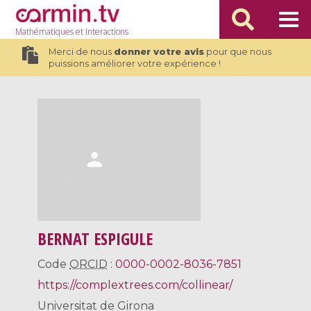
Mathématiques
et Interactions
Merci de nous
donner votre avis
pour que nous
puissions améliorer votre expérience !
BERNAT ESPIGULE
Code
ORCID
:
0000-0002-8036-7851
https://complextrees.com/collinear/
Universitat de Girona