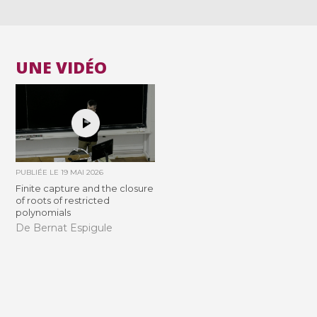
UNE VIDÉO
PUBLIÉE LE
19 MAI 2026
Finite capture and the closure
of roots of restricted
polynomials
De Bernat Espigule