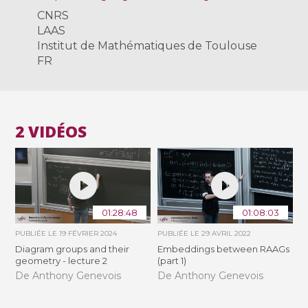
CNRS
LAAS
Institut de Mathématiques de Toulouse
FR
2 VIDÉOS
01:28:48
01:08:03
PUBLIÉE LE
19 FÉVRIER 2024
PUBLIÉE LE
29 AVRIL 2022
Diagram groups and their
Embeddings between RAAGs
geometry - lecture 2
(part 1)
De Anthony Genevois
De Anthony Genevois