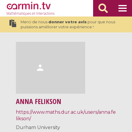
Mathématiques
et Interactions
Merci de nous
donner votre avis
pour que nous
puissions améliorer votre expérience !
ANNA FELIKSON
https://www.maths.dur.ac.uk/users/anna.fe
likson/
Durham University