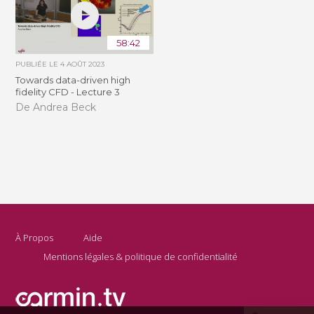
58:42
PUBLIÉE LE
4 AOÛT 2023
Towards data-driven high
fidelity CFD - Lecture 3
De Andrea Beck
À Propos
Aide
Mentions légales & politique de confidentialité