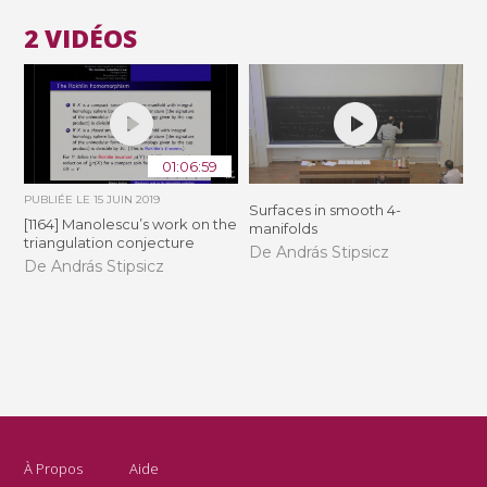
2 VIDÉOS
01:06:59
PUBLIÉE LE
15 JUIN 2019
Surfaces in smooth 4-
[1164] Manolescu’s work on the
manifolds
triangulation conjecture
De András Stipsicz
De András Stipsicz
À Propos
Aide