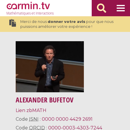
Mathématiques
et Interactions
Merci de nous
donner votre avis
pour que nous
puissions améliorer votre expérience !
ALEXANDER BUFETOV
Lien zbMATH
Code
ISNI
:
0000 0000 4429 2691
Code
ORCID
:
0000-0003-4303-7244