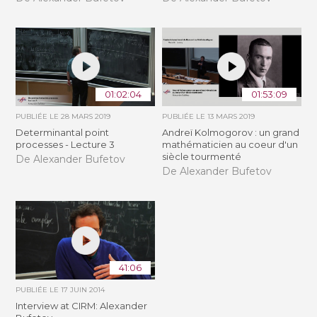
01:02:04
01:53:09
PUBLIÉE LE
28 MARS 2019
PUBLIÉE LE
13 MARS 2019
Determinantal point
Andreï Kolmogorov : un grand
processes - Lecture 3
mathématicien au coeur d'un
siècle tourmenté
De Alexander Bufetov
De Alexander Bufetov
41:06
PUBLIÉE LE
17 JUIN 2014
Interview at CIRM: Alexander