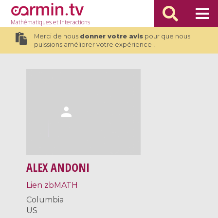
Mathématiques
et Interactions
Merci de nous
donner votre avis
pour que nous
puissions améliorer votre expérience !
ALEX ANDONI
Lien zbMATH
Columbia
US