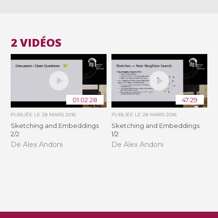
2 VIDÉOS
01:02:28
47:29
PUBLIÉE LE
28 MARS 2016
PUBLIÉE LE
28 MARS 2016
Sketching and Embeddings
Sketching and Embeddings
2/2
1/2
De Alex Andoni
De Alex Andoni