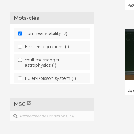
App
Mots-clés
nonlinear stability (2)
Einstein equations (1)
multimessenger
astrophysics (1)
Euler-Poisson system (1)
App
free boundaries (1)
MSC
Wave coordinates (1)
2 dimensional wave
equations (1)