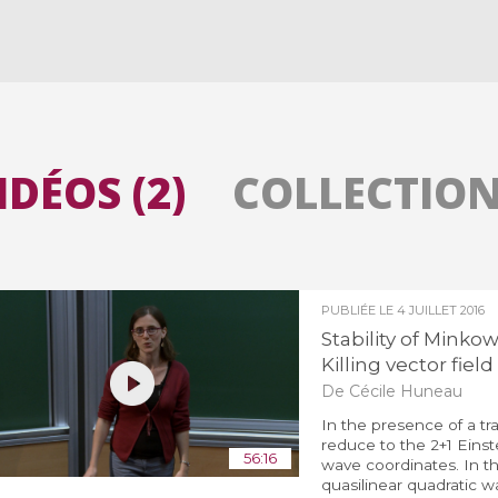
Toutes les collections
Tous les instituts
IDÉOS (2)
COLLECTIONS
PUBLIÉE LE
4 JUILLET 2016
Stability of Minko
Killing vector field
De Cécile Huneau
In the presence of a tr
reduce to the 2+1 Einst
56:16
wave coordinates. In th
quasilinear quadratic w