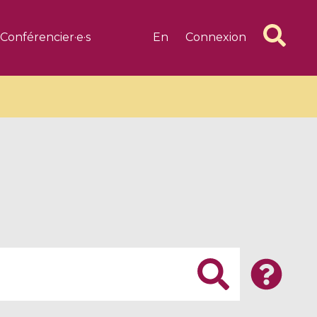
Conférencier·e·s
En
Connexion
6 videos
1 videos
d complex
CIMPA-CIRM Fellowships «
algébrique
Research in Residence »
Introduction to Dissipative
Dynamical Systems in Infinite
Dimensions and Their
Applications