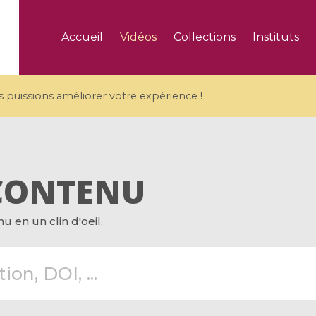
Accueil
Vidéos
Collections
Instituts
puissions améliorer votre expérience !
CONTENU
5 videos
 en un clin d'oeil.
ranches and affine
Algebraic geometry an
groups / Branches de
geometry / Géométrie 
et groupes quantiques
et géométrie complexe