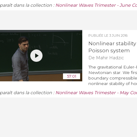
araît dans la collection :
Nonlinear Waves Trimester - June C
PUBLIÉE LE
3 JUIN 2016
Nonlinear stability
Poisson system
De Mahir Hadzic
The gravitational Euler
Newtonian star. We first
57:01
boundary compressible 
nonlinear stability of 
araît dans la collection :
Nonlinear Waves Trimester - May Co