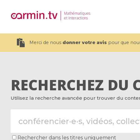
Mathématiques
et Interactions
Merci de nous
donner votre avis
pour que nous 
RECHERCHEZ DU 
19 videos
Utilisez la recherche avancée pour trouver du contenu
CEMRACS 2026 : Modeling and AI
Coulomb b
for Environmental Transition /
quantum 
Centre d'Eté Mathématique de
Coulomb 
Recherche Avancée en Calcul
affines
Scientifique
Rechercher dans les titres uniquement