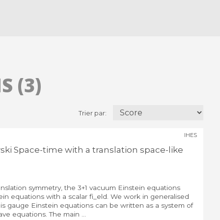
 (3)
Trier par:
IHES
wski Space-time with a translation space-like
anslation symmetry, the 3+1 vacuum Einstein equations
ein equations with a scalar fi_eld. We work in generalised
is gauge Einstein equations can be written as a system of
ave equations. The main ...