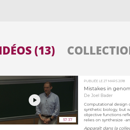
Toutes les collections
Tous les instituts
IDÉOS (13)
COLLECTION
PUBLIÉE LE
27 MARS 2018
Mistakes in geno
De Joel Bader
Computational design o
synthetic biology, but w
objective functions refl
57:37
relies on synthesize -an
Apparaît dans la colle