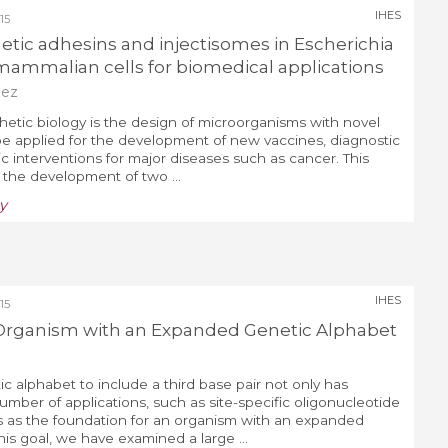
IHES
15
etic adhesins and injectisomes in Escherichia
t mammalian cells for biomedical applications
dez
hetic biology is the design of microorganisms with novel
 be applied for the development of new vaccines, diagnostic
c interventions for major diseases such as cancer. This
t the development of two ...
y
IHES
15
 Organism with an Expanded Genetic Alphabet
c alphabet to include a third base pair not only has
number of applications, such as site-specific oligonucleotide
es as the foundation for an organism with an expanded
is goal, we have examined a large ...