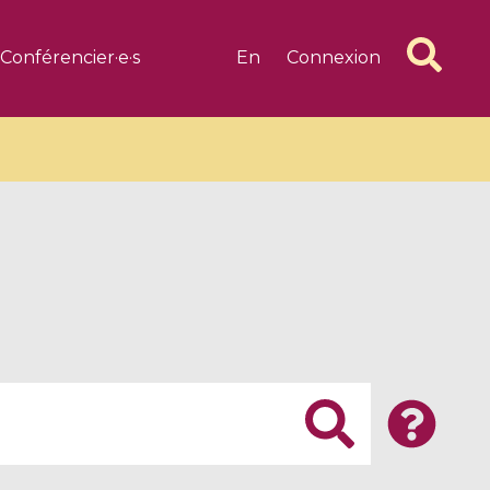
Conférencier·e·s
En
Connexion
6 videos
1 videos
d complex
CIMPA-CIRM Fellowships «
algébrique
Research in Residence »
Introduction to Dissipative
Dynamical Systems in Infinite
Dimensions and Their
Applications