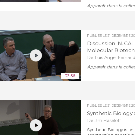
Apparaît dans la colle
PUBLIÉE LE
21 DÉCEMBRE 20
Discussion, N. CA
Molecular Biotec
De Luis Angel Fernande
Apparaît dans la colle
33:56
PUBLIÉE LE
21 DÉCEMBRE 20
Synthetic Biology
De Jim Haseloff
Synthetic Biology is an