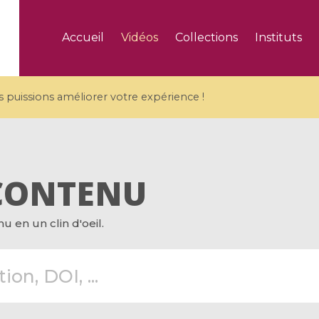
Accueil
Vidéos
Collections
Instituts
puissions améliorer votre expérience !
CONTENU
5 videos
 en un clin d'oeil.
ranches and affine
Algebraic geometry an
groups / Branches de
geometry / Géométrie 
et groupes quantiques
et géométrie complexe