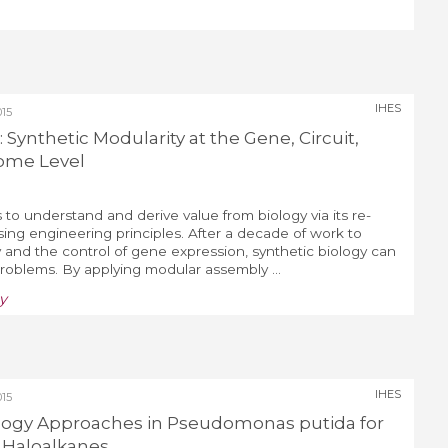
IHES
15
 Synthetic Modularity at the Gene, Circuit,
ome Level
 to understand and derive value from biology via its re-
ing engineering principles. After a decade of work to
nd the control of gene expression, synthetic biology can
problems. By applying modular assembly ...
y
IHES
15
logy Approaches in Pseudomonas putida for
 Haloalkanes