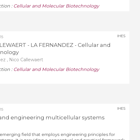
ction :
Cellular and Molecular Biotechnology
IHES
15
LLEWAERT - LA FERNANDEZ - Cellular and
hnology
z , Nico Callewaert
ction :
Cellular and Molecular Biotechnology
IHES
15
 and engineering multicellular systems
 emerging field that employs engineering principles for