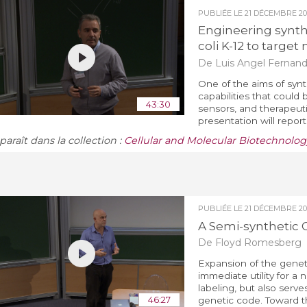
PUBLIÉE LE
21 DÉCEMBRE 20
Engineering synth
coli K-12 to targe
De Luis Angel Fernan
One of the aims of synt
capabilities that could
43:30
sensors, and therapeuti
presentation will repor
araît dans la collection :
Cellular and Molecular Biotechnolog
PUBLIÉE LE
21 DÉCEMBRE 20
A Semi-synthetic
De Floyd Romesberg
Expansion of the geneti
immediate utility for a 
labeling, but also serv
46:27
genetic code. Toward th