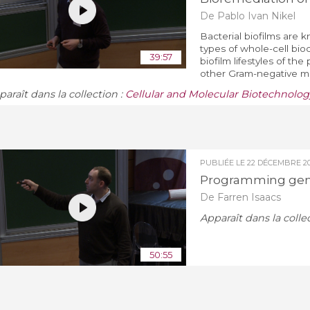
De Pablo Ivan Nikel
Bacterial biofilms are 
types of whole-cell bio
39:57
biofilm lifestyles of t
other Gram-negative mic
araît dans la collection :
Cellular and Molecular Biotechnolog
PUBLIÉE LE
22 DÉCEMBRE 20
Programming genom
De Farren Isaacs
Apparaît dans la colle
50:55