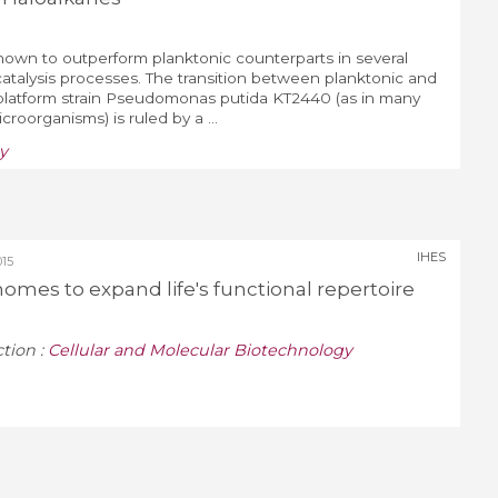
known to outperform planktonic counterparts in several
catalysis processes. The transition between planktonic and
he platform strain Pseudomonas putida KT2440 (as in many
roorganisms) is ruled by a ...
y
IHES
15
es to expand life's functional repertoire
ction :
Cellular and Molecular Biotechnology