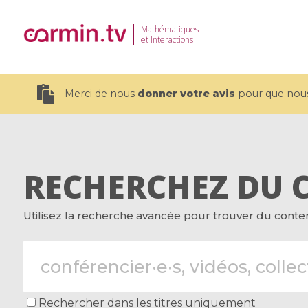
Mathématiques
et Interactions
Merci de nous
donner votre avis
pour que nous 
RECHERCHEZ DU 
19 videos
Utilisez la recherche avancée pour trouver du contenu
CEMRACS 2026 : Modeling and AI
Coulomb b
for Environmental Transition /
quantum 
Centre d'Eté Mathématique de
Coulomb 
Recherche Avancée en Calcul
affines
Scientifique
Rechercher dans les titres uniquement