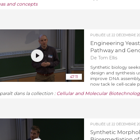
eas and concepts
PUBLIÉE LE
22 DÉCEMBRE 20
Engineering Yeast:
Pathway and Gen
De Tom Ellis
Synthetic biology seeks
design and synthesis us
47:11
improve DNA assembly a
now tack le cell-scale 
araît dans la collection :
Cellular and Molecular Biotechnolog
PUBLIÉE LE
22 DÉCEMBRE 20
Synthetic Morpho
Bioremediation of