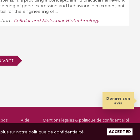
stems. It is providing a conceptual and practical framework
ineering of gene expression and behaviour in microbes, but
al for the engineering of ...
ction :
Cellular and Molecular Biotechnology
uivant
Donner son
avis
opos
Aide
Mentions légales & politique de confidentialité
 plus sur notre politique de confidentialité
.
ACCEPTER