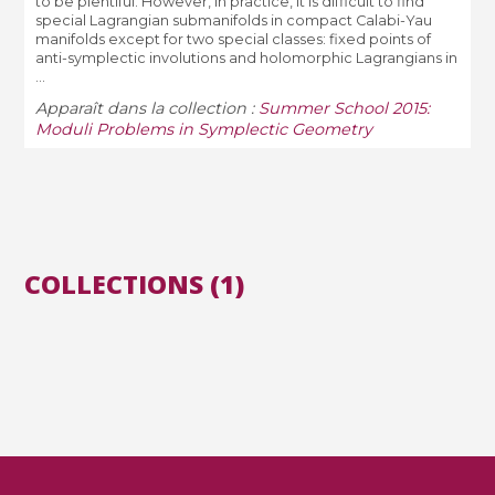
to be plentiful. However, in practice, it is difficult to find
special Lagrangian submanifolds in compact Calabi-Yau
manifolds except for two special classes: fixed points of
anti-symplectic involutions and holomorphic Lagrangians in
...
Apparaît dans la collection :
Summer School 2015:
Moduli Problems in Symplectic Geometry
COLLECTIONS (1)