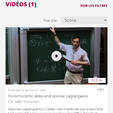
VIDÉOS (1)
VOIR LES FILTRES
Trier par:
01:11:34
IHES
PUBLIÉE LE
18 JUILLET 2015
Holomorphic disks and special Lagrangians
De Jake Solomon
Special Lagrangians in Calabi-Yau manifolds are expected