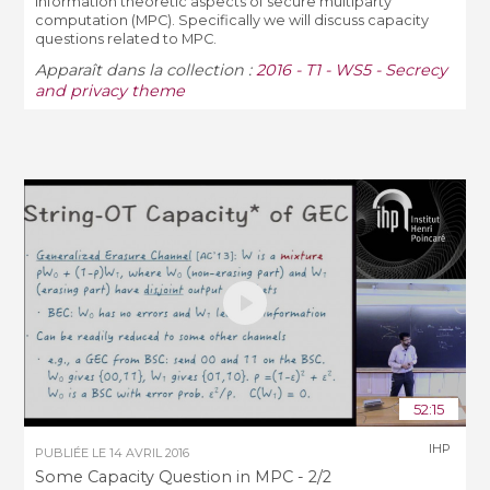
information theoretic aspects of secure multiparty
computation (MPC). Specifically we will discuss capacity
questions related to MPC.
Apparaît dans la collection :
2016 - T1 - WS5 - Secrecy
and privacy theme
52:15
IHP
PUBLIÉE LE
14 AVRIL 2016
Some Capacity Question in MPC - 2/2