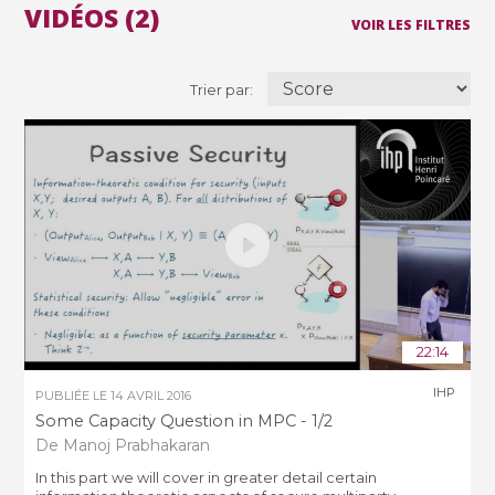
VIDÉOS (2)
VOIR LES FILTRES
Trier par:
22:14
IHP
PUBLIÉE LE
14 AVRIL 2016
Some Capacity Question in MPC - 1/2
De Manoj Prabhakaran
In this part we will cover in greater detail certain