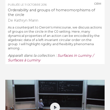
CIRM
PUBLIÉE LE
11 OCTOBRE 2016
Orderability and groups of homeomorphisms of
the circle
De Kathryn Mann
As a counterpart to Deroin's minicourse, we discuss actions
of groups on the circle in the C0 setting. Here, many
dynamical properties of an action can be encoded by the
algebraic data of a left-invariant circular order on the
group. I will highlight rigidity and flexibility phenomena
among ...
Apparaît dans la collection :
Surfaces in Luminy /
Surfaces à Luminy