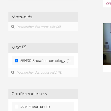
cr
Mots-clés
MSC
55N30 Sheaf cohomology (2)
Conférencier·e·s
Joel Friedman (1)