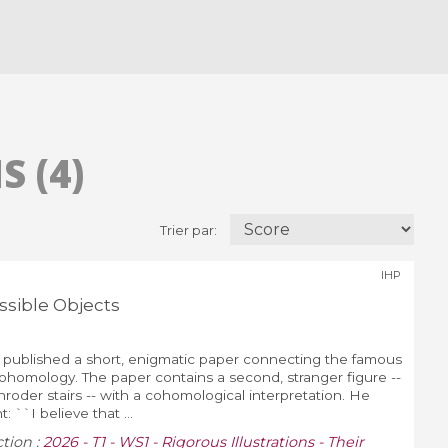
 (4)
Trier par:
IHP
ssible Objects
 published a short, enigmatic paper connecting the famous
cohomology. The paper contains a second, stranger figure --
hroder stairs -- with a cohomological interpretation. He
: ``I believe that ...
ction :
2026 - T1 - WS1 - Rigorous Illustrations - Their