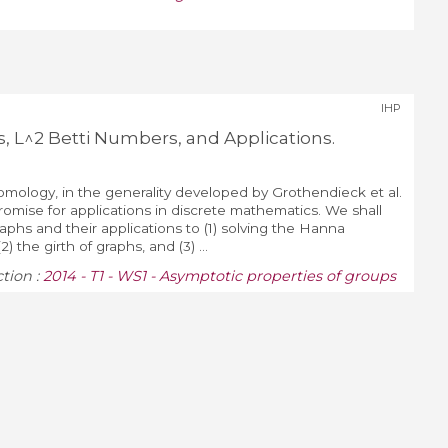
IHP
, L^2 Betti Numbers, and Applications.
mology, in the generality developed by Grothendieck et al.
romise for applications in discrete mathematics. We shall
phs and their applications to (1) solving the Hanna
the girth of graphs, and (3) ...
ction :
2014 - T1 - WS1 - Asymptotic properties of groups