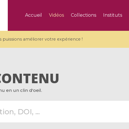
Accueil
Vidéos
Collections
Instituts
puissions améliorer votre expérience !
CONTENU
5 videos
 en un clin d'oeil.
ranches and affine
Algebraic geometry an
groups / Branches de
geometry / Géométrie 
et groupes quantiques
et géométrie complexe