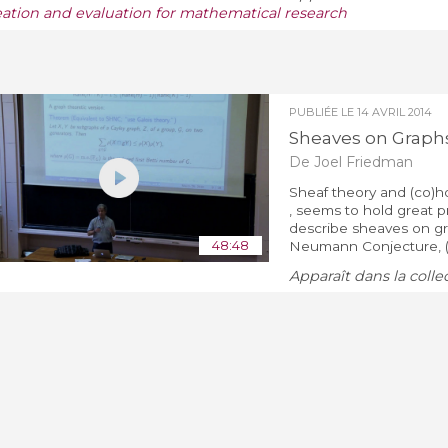
eation and evaluation for mathematical research
PUBLIÉE LE
14 AVRIL 2014
Sheaves on Graphs
De Joel Friedman
Sheaf theory and (co)ho
, seems to hold great p
describe sheaves on gra
48:48
Neumann Conjecture, (2) 
Apparaît dans la colle