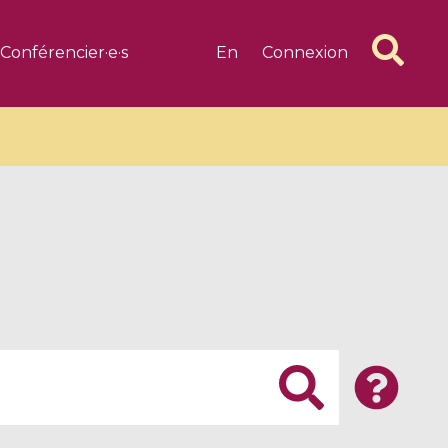
Conférencier·e·s
En
Connexion
6 videos
1 videos
d complex
CIMPA-CIRM Fellowships «
algébrique
Research in Residence »
Introduction to Dissipative
Dynamical Systems in Infinite
Dimensions and Their
Applications