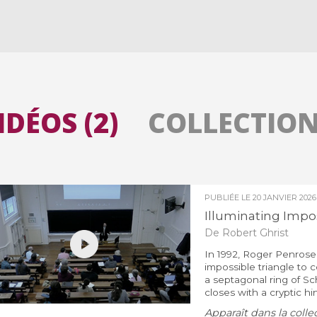
Toutes les collections
Tous les instituts
IDÉOS (2)
COLLECTIONS
PUBLIÉE LE
20 JANVIER 2026
Illuminating Impo
De Robert Ghrist
In 1992, Roger Penrose
impossible triangle to 
a septagonal ring of Sc
closes with a cryptic hint
Apparaît dans la colle