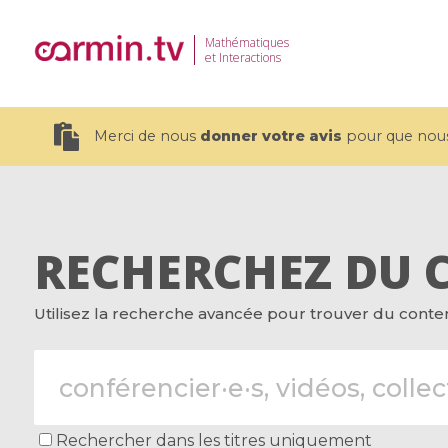
Mathématiques
et Interactions
Merci de nous
donner votre avis
pour que nous 
RECHERCHEZ DU 
19 videos
Utilisez la recherche avancée pour trouver du contenu
CEMRACS 2026 : Modeling and AI
Coulomb b
for Environmental Transition /
quantum 
Centre d'Eté Mathématique de
Coulomb 
Recherche Avancée en Calcul
affines
Scientifique
Rechercher dans les titres uniquement