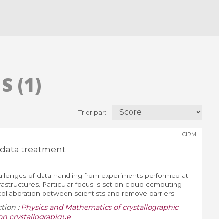
 (1)
Trier par:
CIRM
data treatment
llenges of data handling from experiments performed at
rastructures. Particular focus is set on cloud computing
ollaboration between scientists and remove barriers.
ction :
Physics and Mathematics of crystallographic
on crystallograpique