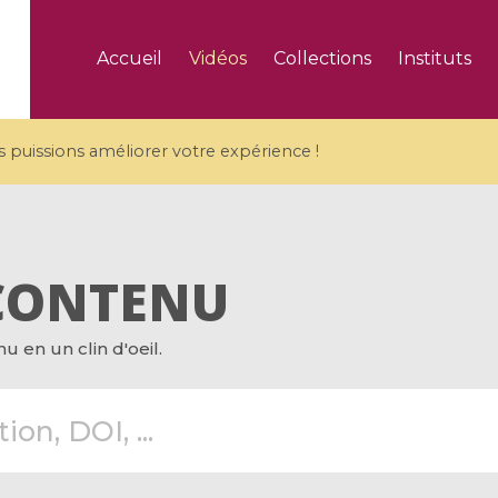
Accueil
Vidéos
Collections
Instituts
puissions améliorer votre expérience !
CONTENU
5 videos
 en un clin d'oeil.
ranches and affine
Algebraic geometry an
groups / Branches de
geometry / Géométrie 
et groupes quantiques
et géométrie complexe