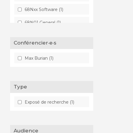
68Nxx Software (1)
68N01 General (1)
78-XX OPTICS,
ELECTROMAGNETIC
Conférencier·e·s
THEORY (1)
Max Burian (1)
78Axx General (1)
78A45 Diffraction, scattering
(1)
Type
Exposé de recherche (1)
Audience