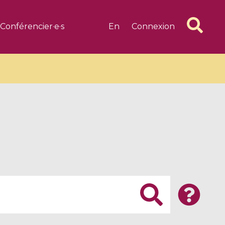
Conférencier·e·s
En
Connexion
6 videos
1 videos
d complex
CIMPA-CIRM Fellowships «
algébrique
Research in Residence »
Introduction to Dissipative
Dynamical Systems in Infinite
Dimensions and Their
Applications