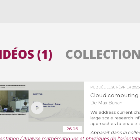
Toutes les collections
Tous les instituts
IDÉOS (1)
COLLECTIONS
PUBLIÉE LE
28 FÉVRIER 2025
Cloud computing 
De Max Burian
We address current cha
large scale research inf
approaches to enable c
26:06
Apparaît dans la colle
ientation / Analyse mathématiques et physiques de l'orientati