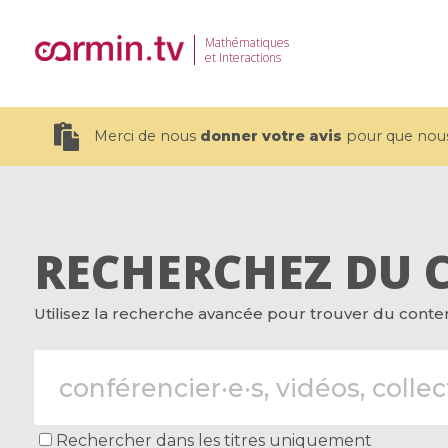
Mathématiques
et Interactions
Merci de nous
donner votre avis
pour que nous 
RECHERCHEZ DU 
19 videos
Utilisez la recherche avancée pour trouver du contenu
CEMRACS 2026 : Modeling and AI
Coulomb b
for Environmental Transition /
quantum 
Centre d'Eté Mathématique de
Coulomb 
Recherche Avancée en Calcul
affines
Scientifique
Rechercher dans les titres uniquement