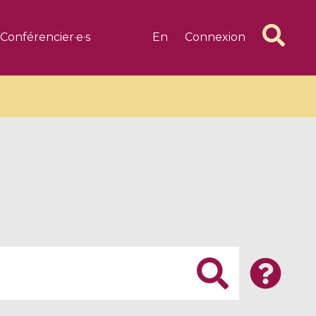
Conférencier·e·s
En
Connexion
6 videos
1 videos
d complex
CIMPA-CIRM Fellowships «
algébrique
Research in Residence »
Introduction to Dissipative
Dynamical Systems in Infinite
Dimensions and Their
Applications