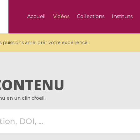
Accueil
Vidéos
Collections
Instituts
puissions améliorer votre expérience !
CONTENU
5 videos
 en un clin d'oeil.
ranches and affine
Algebraic geometry an
groups / Branches de
geometry / Géométrie 
et groupes quantiques
et géométrie complexe