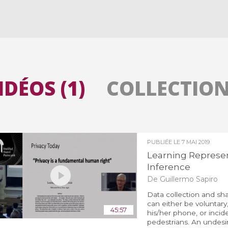
Toutes les collections
Tous les instituts
IDÉOS (1)
COLLECTIONS
PUBLIÉE LE
7 MAI 2019
Learning Represen
Inference
De Guillermo Sapiro
Data collection and sha
can either be voluntary,
45:57
his/her phone, or incid
pedestrians. An undesira