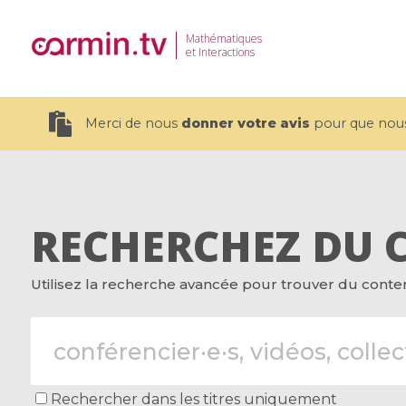
Mathématiques
et Interactions
Merci de nous
donner votre avis
pour que nous 
RECHERCHEZ DU 
19 videos
Utilisez la recherche avancée pour trouver du contenu
CEMRACS 2026 : Modeling and AI
Coulomb b
for Environmental Transition /
quantum 
Centre d'Eté Mathématique de
Coulomb 
Recherche Avancée en Calcul
affines
Scientifique
Rechercher dans les titres uniquement