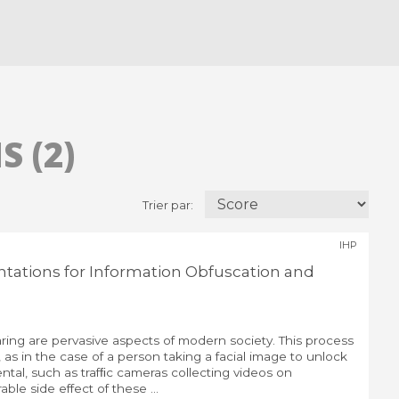
 (2)
Trier par:
IHP
tations for Information Obfuscation and
ring are pervasive aspects of modern society. This process
 as in the case of a person taking a facial image to unlock
ental, such as trafﬁc cameras collecting videos on
ble side effect of these ...