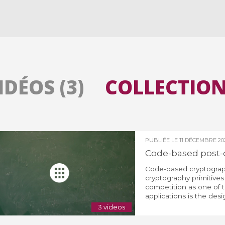
Toutes les collections
Tous les instituts
IDÉOS (3)
COLLECTIONS
PUBLIÉE LE
11 DÉCEMBRE 20
Code-based post
Code-based cryptograp
cryptography primitives
competition as one of t
applications is the desi
3 videos