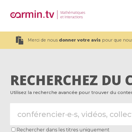
Mathématiques
et Interactions
Merci de nous
donner votre avis
pour que nous 
RECHERCHEZ DU 
19 videos
Utilisez la recherche avancée pour trouver du contenu
CEMRACS 2026 : Modeling and AI
Coulomb b
for Environmental Transition /
quantum 
Centre d'Eté Mathématique de
Coulomb 
Recherche Avancée en Calcul
affines
Scientifique
Rechercher dans les titres uniquement