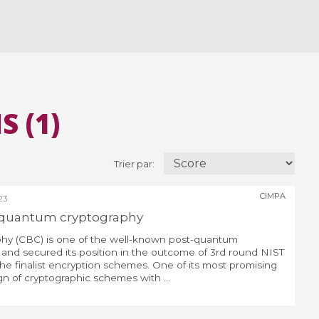
 (1)
Trier par:
CIMPA
23
-quantum cryptography
hy (CBC) is one of the well-known post-quantum
 and secured its position in the outcome of 3rd round NIST
he finalist encryption schemes. One of its most promising
gn of cryptographic schemes with ...