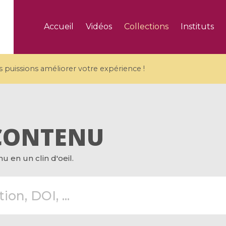
Accueil
Vidéos
Collections
Instituts
puissions améliorer votre expérience !
CONTENU
5 videos
 en un clin d'oeil.
ranches and affine
Algebraic geometry an
groups / Branches de
geometry / Géométrie 
et groupes quantiques
et géométrie complexe