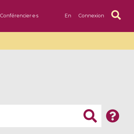
Conférencier·e·s
En
Connexion
6 videos
1 videos
d complex
CIMPA-CIRM Fellowships «
algébrique
Research in Residence »
Introduction to Dissipative
Dynamical Systems in Infinite
Dimensions and Their
Applications