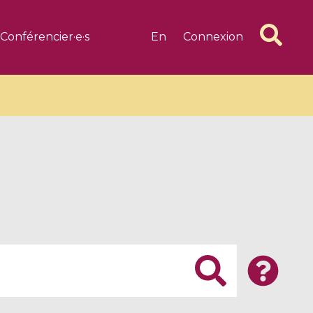
Conférencier·e·s
En
Connexion
6 videos
1 videos
d complex
CIMPA-CIRM Fellowships «
algébrique
Research in Residence »
Introduction to Dissipative
Dynamical Systems in Infinite
Dimensions and Their
Applications