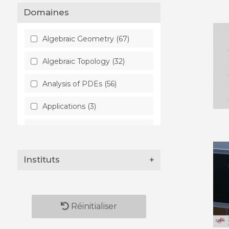
Domaines
Algebraic Geometry (67)
Algebraic Topology (32)
Analysis of PDEs (56)
Applications (3)
Artificial Intelligence (6)
Astrophysics (6)
Instituts
+
Atmospheric and Oceanic
Physics (2)
Biological Physics (3)
Réinitialiser
Category Theory (11)