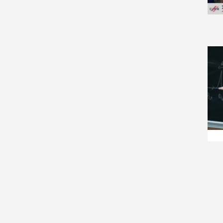
Disordered Systems and
Neural Networks (2)
Distributed, Parallel, and
Cluster Computing (1)
Dynamical Systems (62)
Econometrics (1)
Economics (1)
Economics and Finance (1)
Electrical Engineering and
Systems Science (1)
Exactly Solvable and
Integrable Systems (1)
Fluid Dynamics (3)