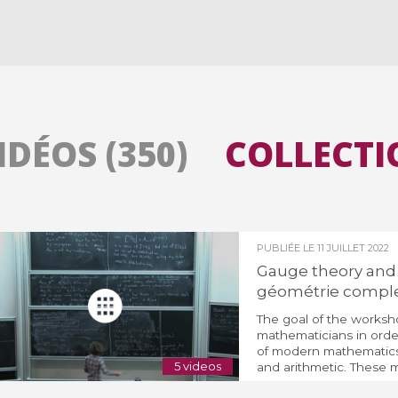
Toutes les collections
Tous les instituts
IDÉOS (350)
COLLECTIO
PUBLIÉE LE
11 JUILLET 2022
Gauge theory and 
géométrie compl
The goal of the worksho
mathematicians in orde
of modern mathematics:
5 videos
and arithmetic. These m