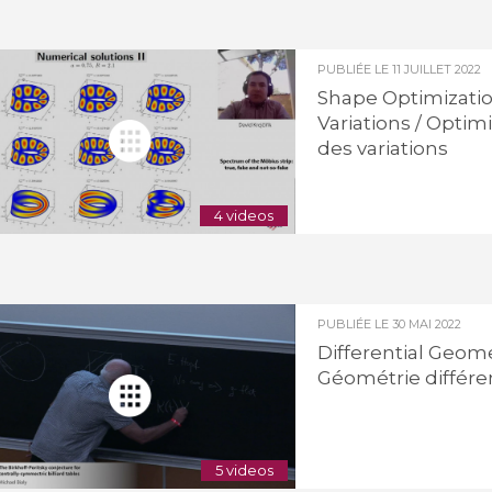
PUBLIÉE LE
11 JUILLET 2022
Shape Optimizatio
Variations / Optim
des variations
4 videos
PUBLIÉE LE
30 MAI 2022
Differential Geome
Géométrie différen
5 videos