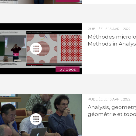
PUBLIÉE LE
15 AVRIL 2022
Méthodes microloc
Methods in Analy
5 videos
PUBLIÉE LE
13 AVRIL 2022
Analysis, geometry
géométrie et topol