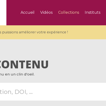
Accueil
Vidéos
Collections
Instituts
puissions améliorer votre expérience !
CONTENU
5 videos
 en un clin d'oeil.
ranches and affine
Algebraic geometry an
groups / Branches de
geometry / Géométrie 
et groupes quantiques
et géométrie complexe