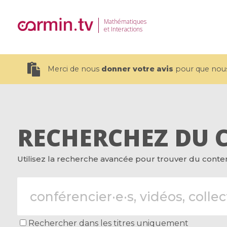
Mathématiques
et Interactions
Merci de nous
donner votre avis
pour que nous 
RECHERCHEZ DU 
19 videos
Utilisez la recherche avancée pour trouver du contenu
CEMRACS 2026 : Modeling and AI
Coulomb b
for Environmental Transition /
quantum 
Centre d'Eté Mathématique de
Coulomb 
Recherche Avancée en Calcul
affines
Scientifique
Rechercher dans les titres uniquement