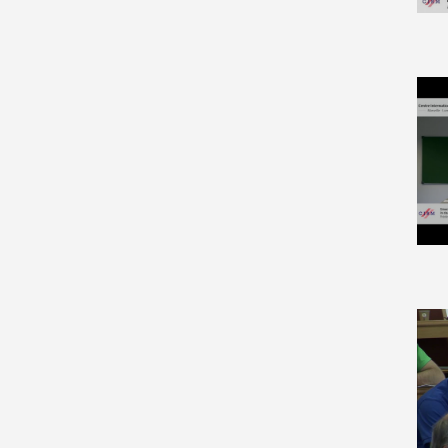
Computer Science (9)
Computer Science and
Game Theory (1)
Computer Vision and
Pattern Recognition (6)
Condensed Matter (12)
Cryptography and Security
(1)
Data Structures and
Algorithms (5)
Differential Geometry (149)
Discrete Mathematics (3)