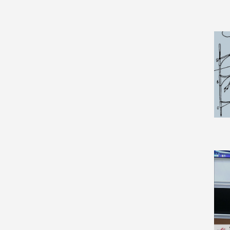
Cell Behavior (2)
Chaotic Dynamics (3)
Classical Analysis and ODEs
(33)
Combinatorics (31)
Commutative Algebra (6)
Complex Variables (35)
Computation (3)
Computational Complexity
(4)
Computational Physics (1)