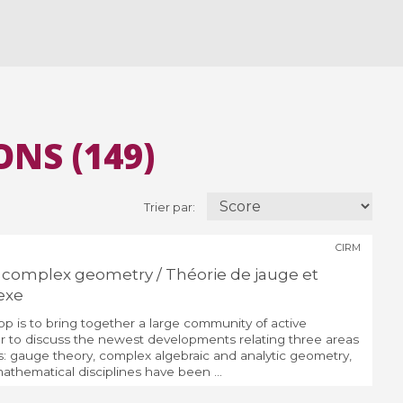
NS (149)
Trier par:
CIRM
complex geometry / ​Théorie de jauge et
exe
p is to bring together a large community of active
r to discuss the newest developments relating three areas
 gauge theory, complex algebraic and analytic geometry,
athematical disciplines have been ...