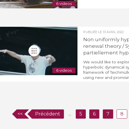
6 videos
PUBLIÉE LE
13 AVRIL 2022
Non uniformly hyp
renewal theory /
partiellement hyp
We would like to explor
hyperbolic dynamical sy
6 videos
framework of Teichmülle
using new and promising
<<
Précédent
...
5
6
7
8