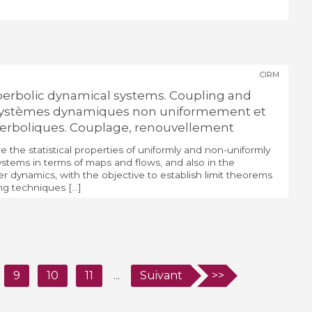
CIRM
erbolic dynamical systems. Coupling and
 Systèmes dynamiques non uniformement et
erboliques. Couplage, renouvellement
e the statistical properties of uniformly and non-uniformly
stems in terms of maps and flows, and also in the
r dynamics, with the objective to establish limit theorems
 techniques [...]
9
10
11
...
Suivant
>>