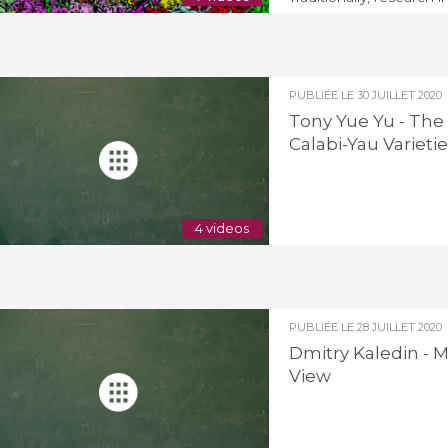
PUBLIÉE LE
30 JUILLET 2020
Tony Yue Yu - The
Calabi-Yau Varieti
4 videos
PUBLIÉE LE
28 JUILLET 2020
Dmitry Kaledin - 
View