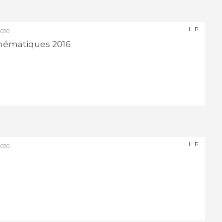
IHP
020
hématiques 2016
IHP
020