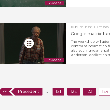
3 videos
PUBLIÉE LE
23 JUILLET 2020
Google matrix: fu
The workshop will addr
control of information f
also such fundamental p
Anderson localization tr
17 videos
<<
Précédent
...
121
122
123
124