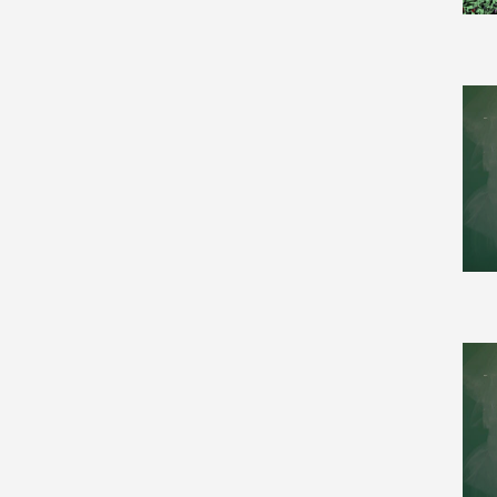
Computation and Language
(8)
Computational Complexity
(17)
Computational Geometry
(11)
Computational Physics (4)
Computer Science (142)
Computer Science and
Game Theory (7)
Computer Vision and
Pattern Recognition (22)
Condensed Matter (62)