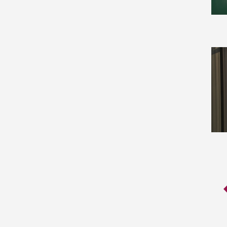
Cryptography and Security
(21)
Data Structures and
Algorithms (19)
Databases (3)
Differential Geometry (149)
Discrete Mathematics (21)
Disordered Systems and
Neural Networks (10)
Distributed, Parallel, and
Cluster Computing (6)
Dynamical Systems (215)