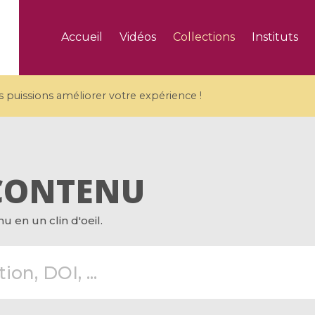
Accueil
Vidéos
Collections
Instituts
puissions améliorer votre expérience !
CONTENU
5 videos
 en un clin d'oeil.
ranches and affine
Algebraic geometry an
groups / Branches de
geometry / Géométrie 
et groupes quantiques
et géométrie complexe