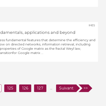
IHES
ndamentals, applications and beyond
ess fundamental features that determine the efficiency and
low on directed networks, information retrieval, including
roperties of Google matrix as the fractal Weyl law,
ansitionfor Google matrix ...
125
126
127
...
Suivant
>>