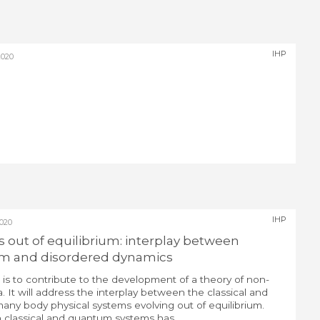
IHP
020
IHP
020
s out of equilibrium: interplay between
tum and disordered dynamics
 is to contribute to the development of a theory of non-
It will address the interplay between the classical and
ny body physical systems evolving out of equilibrium.
in classical and quantum systems has ...