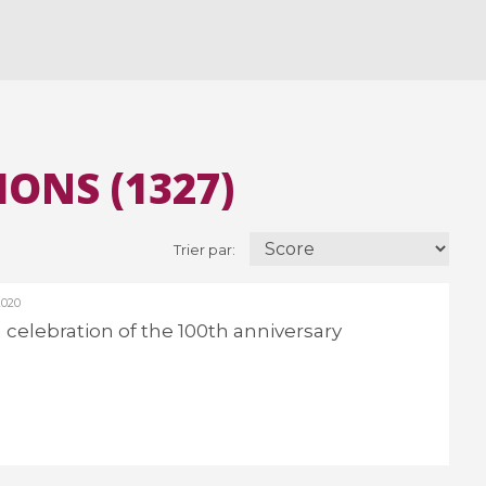
ONS (1327)
Trier par:
020
 a celebration of the 100th anniversary