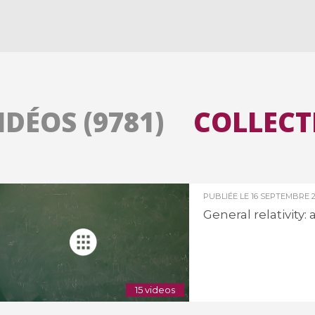
Toutes les collections
Tous les instituts
IDÉOS (9781)
COLLECTI
PUBLIÉE LE
16 SEPTEMBRE 2
General relativity:
15 videos