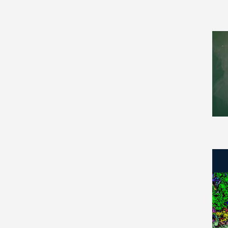
Biological Physics (10)
Category Theory (44)
Cell Behavior (6)
Cellular Automata and
Lattice Gases (2)
Chaotic Dynamics (6)
Classical Analysis and ODEs
(134)
Combinatorics (186)
Commutative Algebra (42)
Complex Variables (91)
Computation (15)