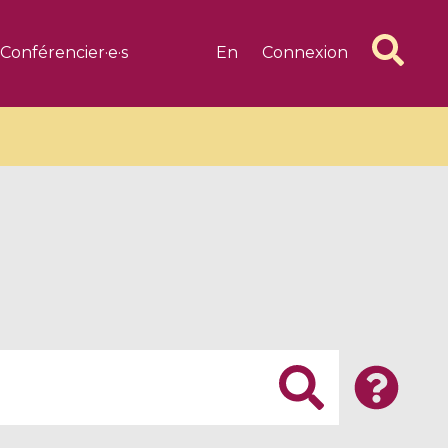
Conférencier·e·s
En
Connexion
6 videos
1 videos
d complex
CIMPA-CIRM Fellowships «
algébrique
Research in Residence »
Introduction to Dissipative
Dynamical Systems in Infinite
Dimensions and Their
Applications