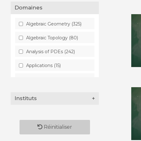
Domaines
Algebraic Geometry (325)
Algebraic Topology (80)
Analysis of PDEs (242)
Applications (15)
Artificial Intelligence (28)
Astrophysics (48)
Instituts
+
Atmospheric and Oceanic
Physics (8)
Audio and Speech
Réinitialiser
Processing (2)