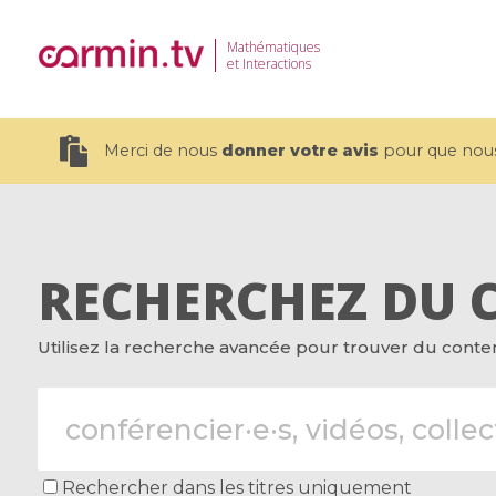
Mathématiques
et Interactions
Merci de nous
donner votre avis
pour que nous 
RECHERCHEZ DU 
19 videos
Utilisez la recherche avancée pour trouver du contenu
CEMRACS 2026 : Modeling and AI
Coulomb b
for Environmental Transition /
quantum 
Centre d'Eté Mathématique de
Coulomb 
Recherche Avancée en Calcul
affines
Scientifique
Rechercher dans les titres uniquement