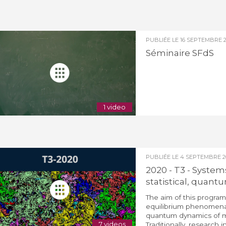
PUBLIÉE LE
16 SEPTEMBRE 2
Séminaire SFdS
1 video
PUBLIÉE LE
4 SEPTEMBRE 2
2020 - T3 - System
statistical, quan
The aim of this program
equilibrium phenomena. 
quantum dynamics of ma
7 videos
Traditionally, research 