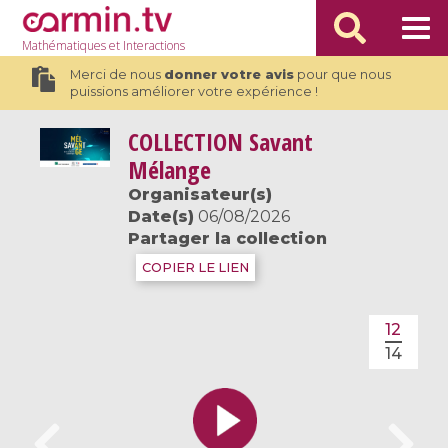
Mathématiques
et Interactions
Merci de nous
donner votre avis
pour que nous
puissions améliorer votre expérience !
COLLECTION
Savant
Mélange
Organisateur(s)
Date(s)
06/08/2026
Partager la collection
COPIER LE LIEN
12
14