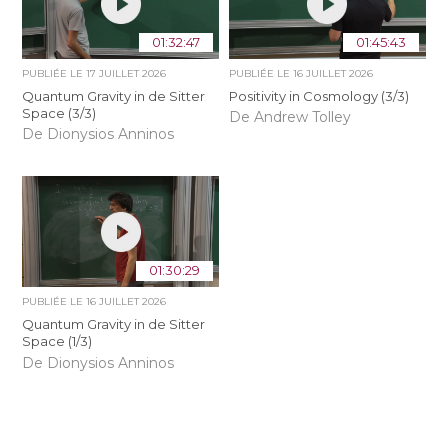
01:32:47
01:45:43
PUBLIÉE LE
17 JUILLET 2026
PUBLIÉE LE
16 JUILLET 2026
Quantum Gravity in de Sitter
Positivity in Cosmology (3/3)
Space (3/3)
De Andrew Tolley
De Dionysios Anninos
01:30:29
PUBLIÉE LE
16 JUILLET 2026
Quantum Gravity in de Sitter
Space (1/3)
De Dionysios Anninos