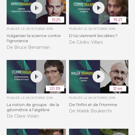
15:25
19:27
PUBLIÉE LE
28 OCTOBRE 2018
PUBLIÉE LE
28 OCTOBRE 2018
Vulgariser la science contre
D'où viennent les idées ?
l'ignorance
De Cédric Villani
De Bruce Benamran
20:39
12:44
PUBLIÉE LE
28 OCTOBRE 2018
PUBLIÉE LE
28 OCTOBRE 2018
La notion de groupe : de la
De l'Infini et de l'Homme
géométrie à l'algèbre
De Malek Boukerchi
De Claire Voisin