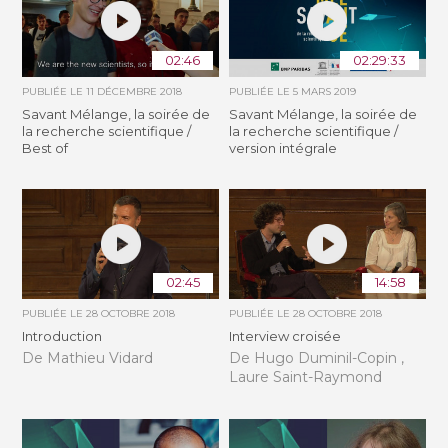
02:46
02:29:33
PUBLIÉE LE
11 DÉCEMBRE 2018
PUBLIÉE LE
5 MARS 2019
Savant Mélange, la soirée de
Savant Mélange, la soirée de
la recherche scientifique /
la recherche scientifique /
Best of
version intégrale
02:45
14:58
PUBLIÉE LE
28 OCTOBRE 2018
PUBLIÉE LE
28 OCTOBRE 2018
Introduction
Interview croisée
De Mathieu Vidard
De Hugo Duminil-Copin ,
Laure Saint-Raymond