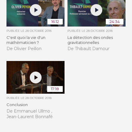
16:12
24:34
PUBLIÉE LE
28 OCTOBRE 2018
PUBLIÉE LE
28 OCTOBRE 2018
C'est quoi la vie d'un
La détection des ondes
mathématicien ?
gravitationnelles
De Olivier Peillon
De Thibault Damour
17:18
PUBLIÉE LE
28 OCTOBRE 2018
Conclusion
De Emmanuel Ullmo ,
Jean-Laurent Bonnafé