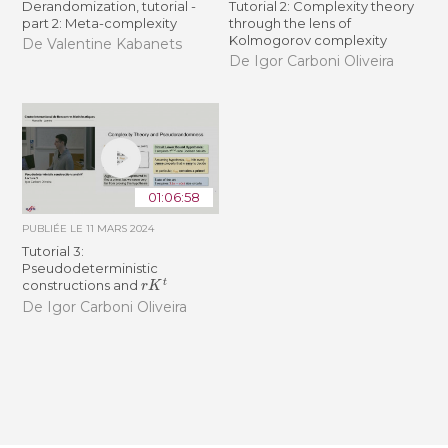
Derandomization, tutorial -
Tutorial 2: Complexity theory
part 2: Meta-complexity
through the lens of
Kolmogorov complexity
De Valentine Kabanets
De Igor Carboni Oliveira
01:06:58
PUBLIÉE LE
11 MARS 2024
Tutorial 3:
Pseudodeterministic
r
K
t
constructions and
De Igor Carboni Oliveira