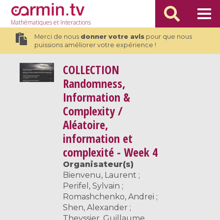
Mathématiques
et Interactions
Merci de nous
donner votre avis
pour que nous
puissions améliorer votre expérience !
COLLECTION
Randomness,
Information &
Complexity /
Aléatoire,
information et
complexité - Week 4
Organisateur(s)
Bienvenu, Laurent ;
Perifel, Sylvain ;
Romashchenko, Andrei ;
Shen, Alexander ;
Theyssier, Guillaume