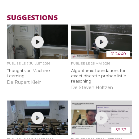
SUGGESTIONS
01:24:49
PUBLIÉE LE
7 JUILLET 2026
PUBLIÉE LE
26 MAI 2026
Thoughts on Machine
Algorithmic foundations for
Learning
exact discrete probabilistic
reasoning
De Rupert Klein
De Steven Holtzen
58:37