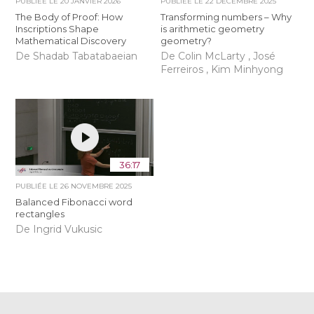
PUBLIÉE LE
20 JANVIER 2026
PUBLIÉE LE
22 DÉCEMBRE 2025
The Body of Proof: How
Transforming numbers – Why
Inscriptions Shape
is arithmetic geometry
Mathematical Discovery
geometry?
De Shadab Tabatabaeian
De Colin McLarty , José
Ferreiros , Kim Minhyong
36:17
PUBLIÉE LE
26 NOVEMBRE 2025
Balanced Fibonacci word
rectangles
De Ingrid Vukusic