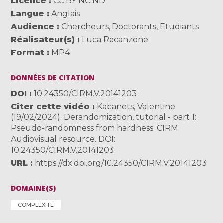
Licence
CC BY NC ND
Langue
Anglais
Audience
Chercheurs
,
Doctorants
,
Etudiants
Réalisateur(s)
Luca Recanzone
Format
MP4
DONNÉES DE CITATION
DOI
10.24350/CIRM.V.20141203
Citer cette vidéo
Kabanets, Valentine
(19/02/2024). Derandomization, tutorial - part 1:
Pseudo-randomness from hardness. CIRM.
Audiovisual resource. DOI:
10.24350/CIRM.V.20141203
URL
https://dx.doi.org/10.24350/CIRM.V.20141203
DOMAINE(S)
COMPLEXITÉ