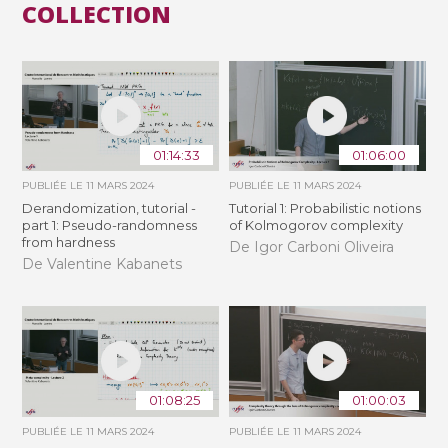
COLLECTION
01:14:33
01:06:00
PUBLIÉE LE
11 MARS 2024
PUBLIÉE LE
11 MARS 2024
Derandomization, tutorial -
Tutorial 1: Probabilistic notions
part 1: Pseudo-randomness
of Kolmogorov complexity
from hardness
De Igor Carboni Oliveira
De Valentine Kabanets
01:08:25
01:00:03
PUBLIÉE LE
11 MARS 2024
PUBLIÉE LE
11 MARS 2024