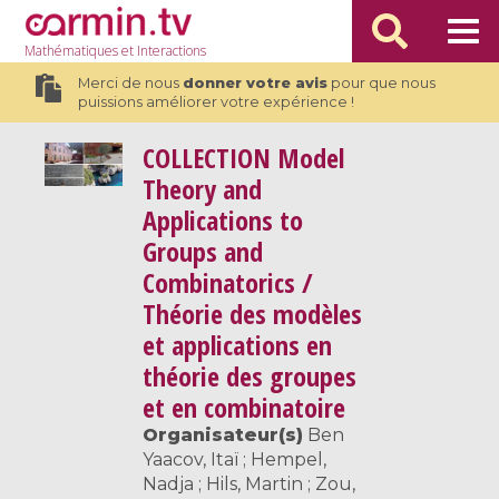
Mathématiques
et Interactions
Merci de nous
donner votre avis
pour que nous
puissions améliorer votre expérience !
COLLECTION
Model
Theory and
Applications to
Groups and
Combinatorics /
Théorie des modèles
et applications en
théorie des groupes
et en combinatoire
Organisateur(s)
Ben
Yaacov, Itaï ; Hempel,
Nadja ; Hils, Martin ; Zou,