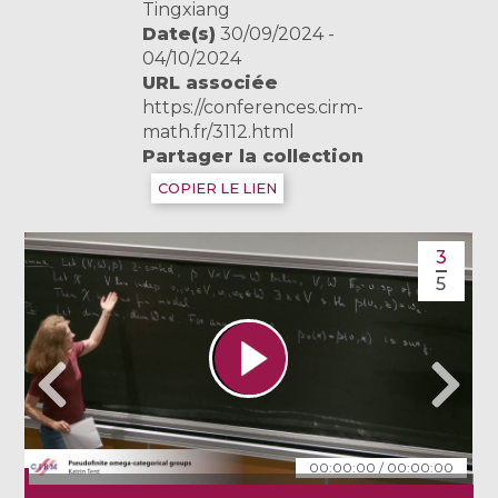
Tingxiang
Date(s)
30/09/2024 -
04/10/2024
URL associée
https://conferences.cirm-
math.fr/3112.html
Partager la collection
COPIER LE LIEN
3
5
00:00:00
/
00:00:00