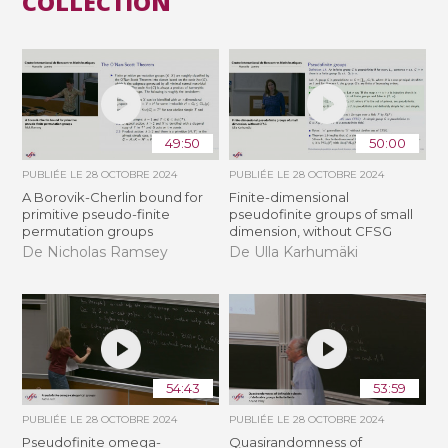
COLLECTION
49:50
50:00
PUBLIÉE LE
28 OCTOBRE 2024
PUBLIÉE LE
28 OCTOBRE 2024
A Borovik-Cherlin bound for
Finite-dimensional
primitive pseudo-finite
pseudofinite groups of small
permutation groups
dimension, without CFSG
De Nicholas Ramsey
De Ulla Karhumäki
54:43
53:59
PUBLIÉE LE
28 OCTOBRE 2024
PUBLIÉE LE
28 OCTOBRE 2024
Pseudofinite omega-
Quasirandomness of