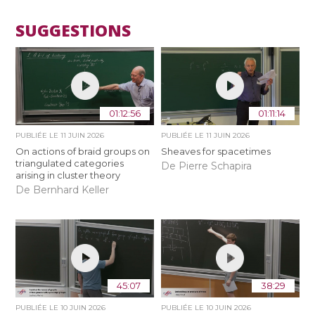
SUGGESTIONS
01:12:56
01:11:14
PUBLIÉE LE
11 JUIN 2026
PUBLIÉE LE
11 JUIN 2026
On actions of braid groups on
Sheaves for spacetimes
triangulated categories
De Pierre Schapira
arising in cluster theory
De Bernhard Keller
45:07
38:29
PUBLIÉE LE
10 JUIN 2026
PUBLIÉE LE
10 JUIN 2026