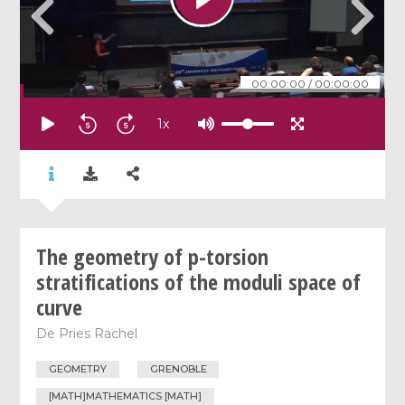
00:00:00
/
00:00:00
1
x
The geometry of p-torsion
stratifications of the moduli space of
curve
De
Pries Rachel
GEOMETRY
GRENOBLE
[MATH]MATHEMATICS [MATH]