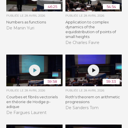
46:25
54:54
PUBLIÉE LE
28 AVRIL 2026
PUBLIÉE LE
28 AVRIL 2026
Numbers as functions
Application to complex
dynamics of the
De Manin Yuri
equidistribution of points of
small heights
De Charles Favre
59:58
59:33
PUBLIÉE LE
28 AVRIL 2026
PUBLIÉE LE
28 AVRIL 2026
Courbes et fibrés vectoriels
Roth's theorem on arithmetic
en théorie de Hodge p-
progressions
adique
De Sanders Tom
De Fargues Laurent