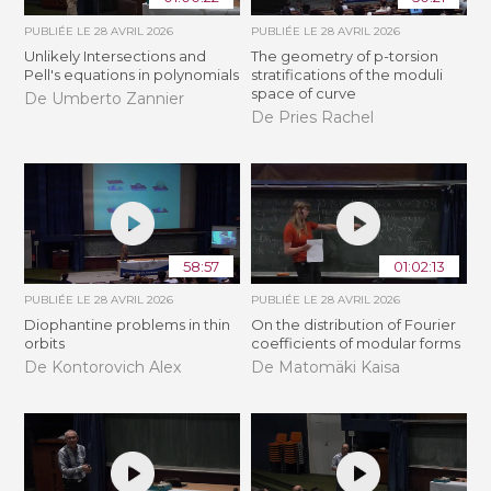
PUBLIÉE LE
28 AVRIL 2026
PUBLIÉE LE
28 AVRIL 2026
Unlikely Intersections and
The geometry of p-torsion
Pell's equations in polynomials
stratifications of the moduli
space of curve
De Umberto Zannier
De Pries Rachel
58:57
01:02:13
PUBLIÉE LE
28 AVRIL 2026
PUBLIÉE LE
28 AVRIL 2026
Diophantine problems in thin
On the distribution of Fourier
orbits
coefficients of modular forms
De Kontorovich Alex
De Matomäki Kaisa