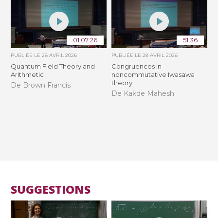
01:07:26
51:36
PUBLIÉE LE
28 AVRIL 2026
PUBLIÉE LE
28 AVRIL 2026
Quantum Field Theory and
Congruences in
Arithmetic
noncommutative Iwasawa
theory
De Brown Francis
De Kakde Mahesh
SUGGESTIONS