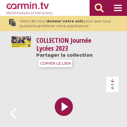
Mathématiques
et Interactions
Merci de nous
donner votre avis
pour que nous
puissions améliorer votre expérience !
COLLECTION
Journée
Lycées 2023
Partager la collection
COPIER LE LIEN
4
4