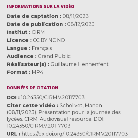
INFORMATIONS SUR LA VIDÉO
Date de captation
08/11/2023
Date de publication
08/12/2023
Institut
CIRM
Licence
CC BY NC ND
Langue
Français
Audience
Grand Public
Réalisateur(s)
Guillaume Hennenfent
Format
MP4
DONNÉES DE CITATION
DOI
10.24350/CIRM.V.20117703
Citer cette vidéo
Scholivet, Manon
(08/11/2023). Présentation pour la journée des
lycées. CIRM. Audiovisual resource. DOI:
10.24350/CIRM.V.20117703
URL
https://dx.doi.org/10.24350/CIRM.V.20117703