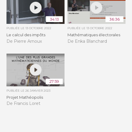
34:13
36:36
PUBLIÉE LE
13 OCTOBRE 2022
PUBLIÉE LE
13 OCTOBRE 2022
Le calcul des impôts
Mathématiques électorales
De Pierre Arnoux
De Enka Blanchard
27:59
PUBLIÉE LE
26 JANVIER 2023
Projet Mathéopolis
De Francis Loret