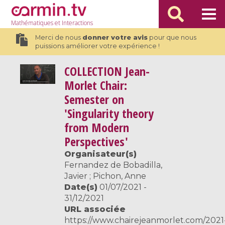
Mathématiques
et Interactions
Merci de nous
donner votre avis
pour que nous
puissions améliorer votre expérience !
COLLECTION
Jean-
Morlet Chair:
Semester on
'Singularity theory
from Modern
Perspectives'
Organisateur(s)
Fernandez de Bobadilla,
Javier ; Pichon, Anne
Date(s)
01/07/2021 -
31/12/2021
URL associée
https://www.chairejeanmorlet.com/2021