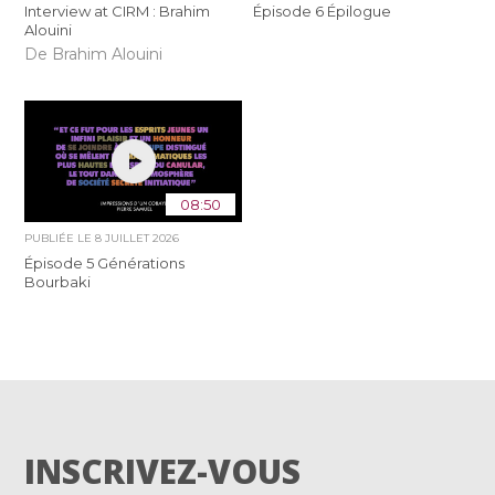
Interview at CIRM : Brahim
Épisode 6 Épilogue
Alouini
De Brahim Alouini
08:50
PUBLIÉE LE
8 JUILLET 2026
Épisode 5 Générations
Bourbaki
INSCRIVEZ-VOUS