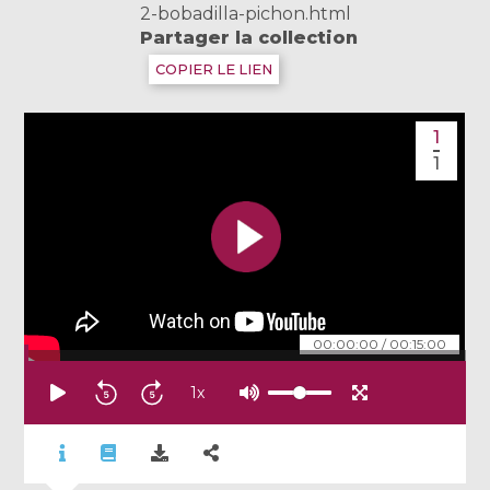
2-bobadilla-pichon.html
Partager la collection
COPIER LE LIEN
1
1
00:00:00
/
00:15:00
1
x