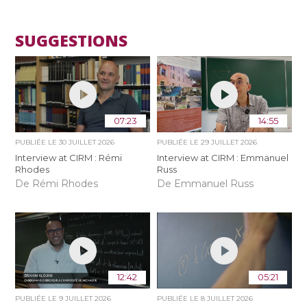
SUGGESTIONS
07:23
14:55
PUBLIÉE LE
30 JUILLET 2026
PUBLIÉE LE
29 JUILLET 2026
Interview at CIRM : Rémi
Interview at CIRM : Emmanuel
Rhodes
Russ
De Rémi Rhodes
De Emmanuel Russ
12:42
05:21
PUBLIÉE LE
9 JUILLET 2026
PUBLIÉE LE
8 JUILLET 2026