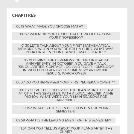
CHAPITRES
00:19 WHAT MADE YOU CHOOSE MATH?
00:57 WHEN DID YOU DECIDE THAT IT WOULD BECOME
YOUR PROFESSION?
01:30 LET'S TALK ABOUT YOUR FIRST MATHEMATICAL
MEMORIES. WHEN YOU WERE STILL A CHILD. WHAT WAS
YOUR FIRST ENCOUNTER WITH MATHEMATICS?
03:39 DURING THE CEREMONY OF THE CIRM-40TH
ANNIVERSARY, IN OCTOBER, YOU GAVE A TALK
'SINGULARITIES, CONTACT LOCI AND FLOER HOMOLOGY'
IN WHICH YOU REPORTED SOME VERY PROMISING
RESULTS, WHICH ONES?
06:37 DO YOU REMEMBER YOUR FIRST 'EUREKA MOMENT'?
08:01 YOU'RE THE HOLDER OF THE JEAN-MORLET CHAIR
AT CIRM THIS SEMESTER, WITH A LOCAL HOLDER, ANNE
PICHON. WHAT WERE YOUR MAIN REASONS FOR
APPLYING?
08:52 WHAT IS THE SCIENTIFIC CONTENT OF YOUR
SEMESTER?
09:59 WHAT IS THE LEADING EVENT OF THIS SEMESTER?
11:54 CAN YOU TELL US ABOUT YOUR PLANS AFTER THE
CHAIR?