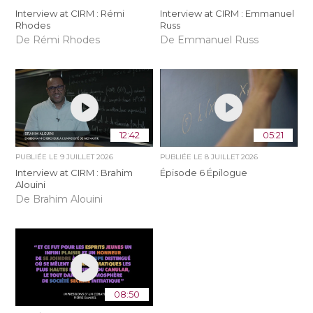
Interview at CIRM : Rémi
Interview at CIRM : Emmanuel
Rhodes
Russ
De Rémi Rhodes
De Emmanuel Russ
12:42
05:21
PUBLIÉE LE
9 JUILLET 2026
PUBLIÉE LE
8 JUILLET 2026
Interview at CIRM : Brahim
Épisode 6 Épilogue
Alouini
De Brahim Alouini
08:50