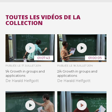
TOUTES LES VIDÉOS DE LA
COLLECTION
01:07:43
01:00:05
PUBLIÉE LE
17 JUILLET 2014
PUBLIÉE LE
18 JUILLET 2014
1/4 Growth in groups and
2/4 Growth in groups and
applications
applications
De Harald Helfgott
De Harald Helfgott