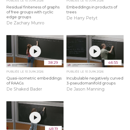
PUBLIÉE LE
10 JUIN 2026
PUBLIÉE LE
10 JUIN 2026
Residual finiteness of graphs
Embeddings in products of
of free groups with cyclic
trees
edge groups
De Harry Petyt
De Zachary Munro
38:29
46:55
PUBLIÉE LE
10 JUIN 2026
PUBLIÉE LE
10 JUIN 2026
Quasi-isometric embeddings
Incubulable negatively curved
of RAAGs
3-pseudomanifold groups
De Shaked Bader
De Jason Manning
48:19