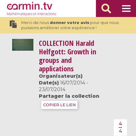
Mathématiques
et Interactions
Merci de nous
donner votre avis
pour que nous
puissions améliorer votre expérience !
COLLECTION
Harald
Helfgott: Growth in
groups and
applications
Organisateur(s)
Date(s)
16/07/2014 -
23/07/2014
Partager la collection
COPIER LE LIEN
4
4