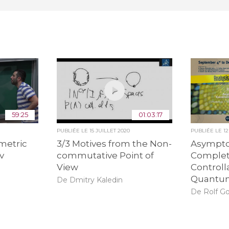
59:25
01:03:17
PUBLIÉE LE
15 JUILLET 2020
PUBLIÉE LE
1
metric
3/3 Motives from the Non-
Asympto
v
commutative Point of
Complet
View
Controll
Quantu
De Dmitry Kaledin
De Rolf 