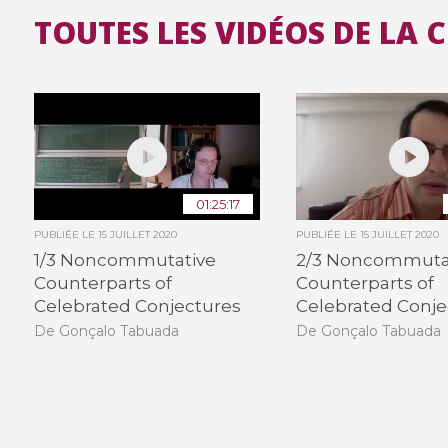
TOUTES LES VIDÉOS DE LA 
01:25:17
PUBLIÉE LE
15 JUILLET 2020
PUBLIÉE LE
15 JUILLET 2020
1/3 Noncommutative
2/3 Noncommuta
Counterparts of
Counterparts of
Celebrated Conjectures
Celebrated Conje
De Gonçalo Tabuada
De Gonçalo Tabuada