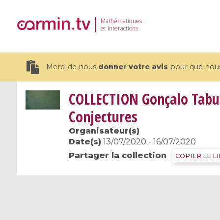
Mathématiques
et Interactions
Merci de nous
donner votre avis
pour que nous 
COLLECTION
Gonçalo Tabu
Conjectures
Organisateur(s)
19 videos
Date(s)
13/07/2020 - 16/07/2020
Partager la collection
COPIER LE L
CEMRACS 2026 : Modeling and AI
Coulomb b
for Environmental Transition /
quantum 
Centre d'Eté Mathématique de
Coulomb 
Recherche Avancée en Calcul
affines
Scientifique