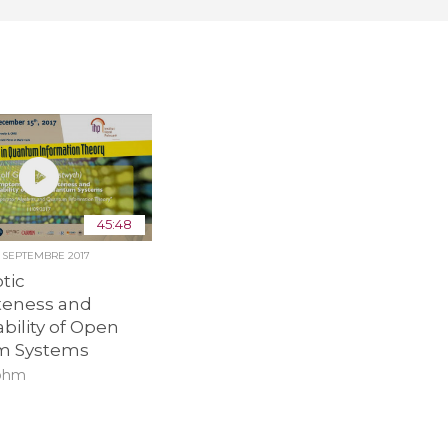
45:48
2 SEPTEMBRE 2017
tic
eness and
ability of Open
m Systems
Gohm