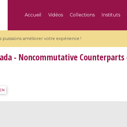
Accueil
Vidéos
Collections
Instituts
puissions améliorer votre expérience !
ada - Noncommutative Counterparts 
5 videos
IEN
ranches and affine
Algebraic geometry an
groups / Branches de
geometry / Géométrie 
et groupes quantiques
et géométrie complexe