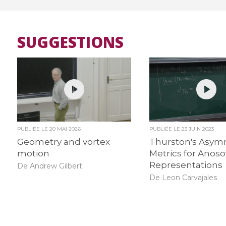
SUGGESTIONS
PUBLIÉE LE
20 MAI 2026
PUBLIÉE LE
23 JUIN 2023
Geometry and vortex
Thurston's Asym
motion
Metrics for Anoso
Representations
De Andrew Gilbert
De Leon Carvajales