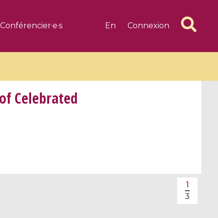
Conférencier·e·s
En
Connexion
of Celebrated
6 videos
1 videos
d complex
CIMPA-CIRM Fellowships «
algébrique
Research in Residence »
Introduction to Dissipative
1
Dynamical Systems in Infinite
3
Dimensions and Their
Applications