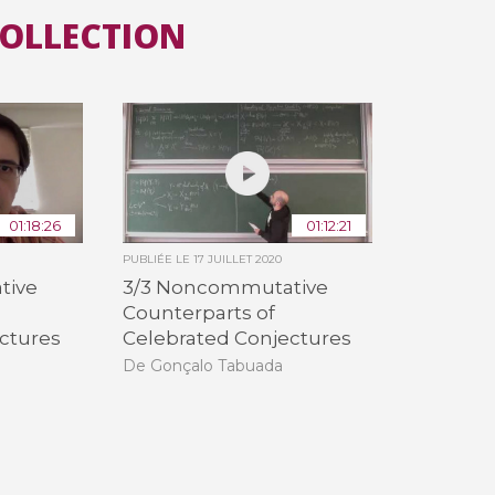
COLLECTION
01:18:26
01:12:21
PUBLIÉE LE
17 JUILLET 2020
tive
3/3 Noncommutative
Counterparts of
ctures
Celebrated Conjectures
De Gonçalo Tabuada