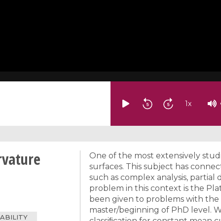
1
x
rvature
One of the most extensively studi
surfaces. This subject has connec
such as complex analysis, partial 
problem in this context is the P
been given to problems with the f
master/beginning of PhD level. W
ABILITY
classiﬁcation for constant mean 