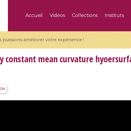
Accueil
Vidéos
Collections
Instituts
puissions améliorer votre expérience !
y constant mean curvature hyoersurf
5 videos
IEN
ranches and affine
Algebraic geometry an
groups / Branches de
geometry / Géométrie 
et groupes quantiques
et géométrie complexe