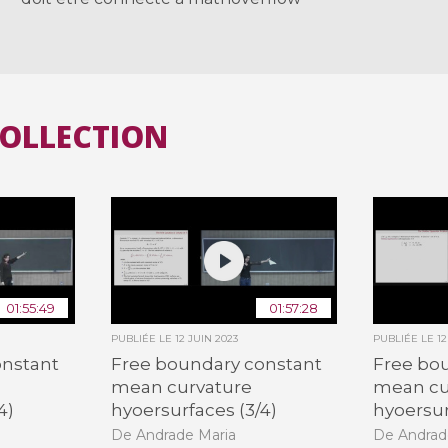
COLLECTION
01:55:49
01:57:28
PUBLIÉE LE
12 JUIN 2023
PUBLIÉE LE
12
onstant
Free boundary constant
Free bo
mean curvature
mean cu
4)
hyoersurfaces (3/4)
hyoersur
De Andrade Maria
De Andrad