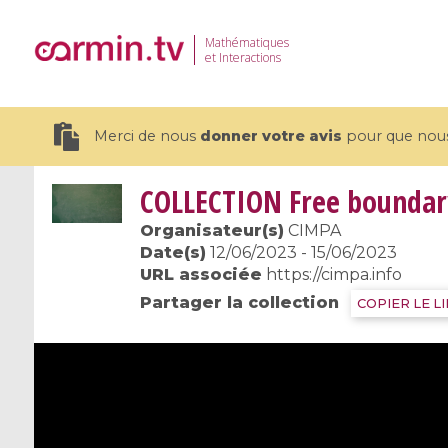
Mathématiques
et Interactions
Merci de nous
donner votre avis
pour que nous 
COLLECTION
Free boundar
Organisateur(s)
CIMPA
Date(s)
12/06/2023 - 15/06/2023
URL associée
https://cimpa.info
19 videos
Partager la collection
COPIER LE L
CEMRACS 2026 : Modeling and AI
Coulomb b
for Environmental Transition /
quantum 
Centre d'Eté Mathématique de
Coulomb 
Recherche Avancée en Calcul
affines
Scientifique