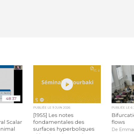
48:37
PUBLIÉE LE
9 JUIN 2026
PUBLIÉE LE
6
e
[1955] Les notes
Bifurcat
al Scalar
fondamentales des
flows
inimal
surfaces hyperboliques
De Emman