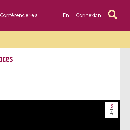
Conférencier·e·s
En
Connexion
aces
6 videos
1 videos
d complex
CIMPA-CIRM Fellowships «
algébrique
Research in Residence »
3
Introduction to Dissipative
4
Dynamical Systems in Infinite
Dimensions and Their
Applications