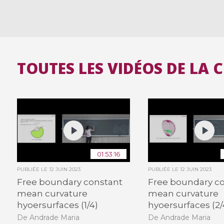
TOUTES LES VIDÉOS DE LA 
01:53:16
PUBLIÉE LE
12 JUIN 2023
PUBLIÉE LE
12 JUIN 2023
Free boundary constant
Free boundary c
mean curvature
mean curvature
hyoersurfaces (1/4)
hyoersurfaces (2/
De Andrade Maria
De Andrade Maria