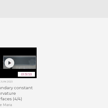
01:51:53
 JUIN 2023
undary constant
rvature
faces (4/4)
e Maria