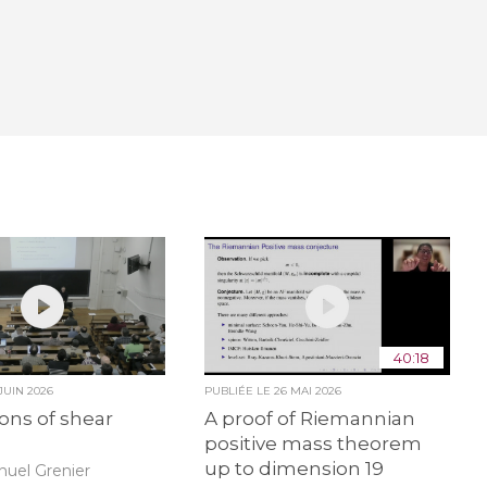
40:18
 JUIN 2026
PUBLIÉE LE
26 MAI 2026
ions of shear
A proof of Riemannian
positive mass theorem
up to dimension 19
uel Grenier