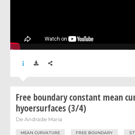
Free boundary constant mean cu
hyoersurfaces (3/4)
De
Andrade Maria
MEAN CURVATURE
FREE BOUNDARY
ST