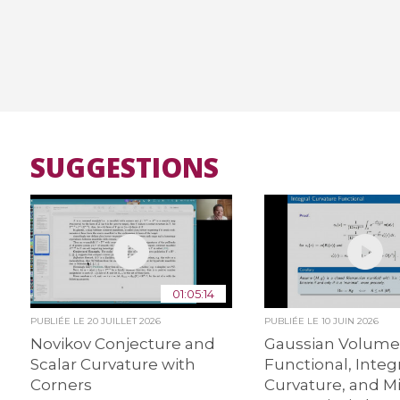
SUGGESTIONS
01:05:14
PUBLIÉE LE
20 JUILLET 2026
PUBLIÉE LE
10 JUIN 2026
Novikov Conjecture and
Gaussian Volum
Scalar Curvature with
Functional, Integr
Corners
Curvature, and M