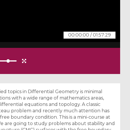
00:00:00
/
01:57:29
ed topics in Differential Geometry is minimal
tions with a wide range of mathematics areas,
differential equations and topology. A classic
lateau problem and recently much attention has
ree boundary condition. This is a mini-course at
e are going to study problems about stability and
curvature (CMC) surfaces with the free boundary