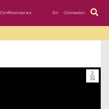
Conférencier·e·s
En
Connexion
6 videos
1 videos
2
d complex
CIMPA-CIRM Fellowships «
26
algébrique
Research in Residence »
Introduction to Dissipative
Dynamical Systems in Infinite
Dimensions and Their
Applications