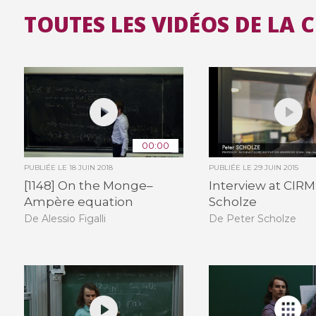
TOUTES LES VIDÉOS DE LA 
00:00
PUBLIÉE LE
18 JUIN 2018
PUBLIÉE LE
29 JUIN 2015
[1148] On the Monge–
Interview at CIRM
Ampère equation
Scholze
De Alessio Figalli
De Peter Scholze