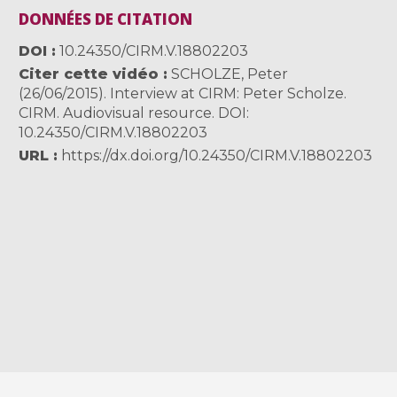
DONNÉES DE CITATION
DOI
10.24350/CIRM.V.18802203
Citer cette vidéo
SCHOLZE, Peter
(26/06/2015). Interview at CIRM: Peter Scholze.
CIRM. Audiovisual resource. DOI:
10.24350/CIRM.V.18802203
URL
https://dx.doi.org/10.24350/CIRM.V.18802203