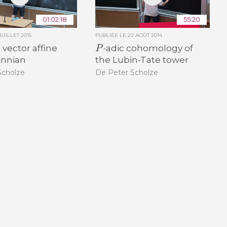
01:02:18
55:20
JUILLET 2015
PUBLIÉE LE
22 AOÛT 2014
P
 vector affine
-adic cohomology of
nnian
the Lubin-Tate tower
Scholze
De Peter Scholze