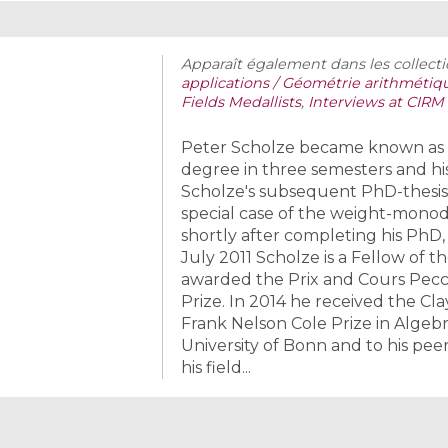
Apparaît également dans les collecti
applications / Géométrie arithmétiqu
Fields Medallists
,
Interviews at CIRM
Peter Scholze became known as a 
degree in three semesters and hi
Scholze's subsequent PhD-thesis o
special case of the weight-mono
shortly after completing his PhD,
July 2011 Scholze is a Fellow of t
awarded the Prix and Cours Pec
Prize. In 2014 he received the Cl
Frank Nelson Cole Prize in Algebr
University of Bonn and to his peers
his field...