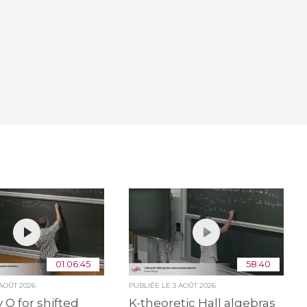
01:06:45
58:40
 AOÛT 2026
PUBLIÉE LE
3 AOÛT 2026
 O for shifted
K-theoretic Hall algebras