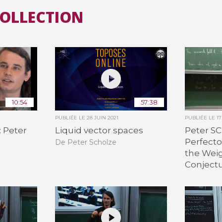
COLLECTION
10:54
57:38
PUBLIÉE LE
28 JUIN 2021
PUBLIÉE LE
17
: Peter
Liquid vector spaces
Peter S
Perfecto
De Peter Scholze
the Wei
Conject