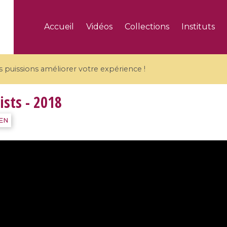
Accueil
Vidéos
Collections
Instituts
puissions améliorer votre expérience !
ists - 2018
IEN
5 videos
ranches and affine
Algebraic geometry an
groups / Branches de
geometry / Géométrie 
et groupes quantiques
et géométrie complexe