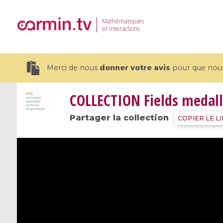
Mathématiques
et Interactions
Merci de nous
donner votre avis
pour que nous 
COLLECTION
Fields medall
Partager la collection
COPIER LE L
19 videos
CEMRACS 2026 : Modeling and AI
Coulomb b
for Environmental Transition /
quantum 
Centre d'Eté Mathématique de
Coulomb 
Recherche Avancée en Calcul
affines
Scientifique