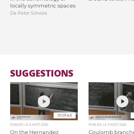
locally symmetric spaces
De Peter Scholze
SUGGESTIONS
01:01:43
PUBLIÉE LE
3 AOÛT 2026
PUBLIÉE LE
3 AOÛT 2026
On the Hernandez
Coulomb branche