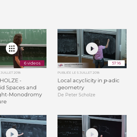
6 videos
57:16
 JUILLET 2018
PUBLIÉE LE
5 JUILLET 2018
p
CHOLZE -
Local acyclicity in
-adic
id Spaces and
geometry
ght-Monodromy
De Peter Scholze
ure