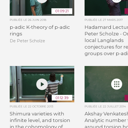
01:09:21
PUBLIÉE LE
26 JUIN 2018
PUBLIÉE LE
27 MARS 2017
p-adic K-theory of p-adic
Hadamard Lecture
rings
Peter Scholze - O
local Langlands
De Peter Scholze
conjectures for r
groups over p-adi
01:12:39
PUBLIÉE LE
22 OCTOBRE 2013
PUBLIÉE LE
22 JUILLET 2014
Shimura varieties with
Akshay Venkates
infinite level, and torsion
Analytic number 
in the cohomology of
around torsion 