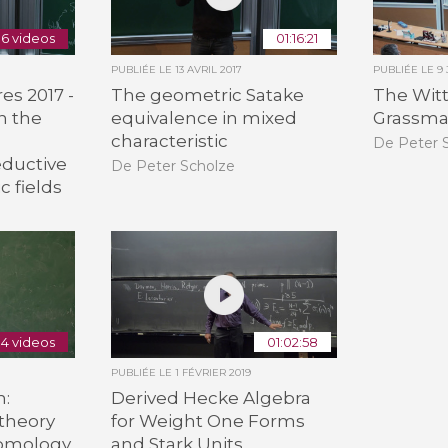
6 videos
01:16:21
PUBLIÉE LE
13 AVRIL 2017
PUBLIÉE LE
9 
s 2017 -
The geometric Satake
The Witt
n the
equivalence in mixed
Grassma
characteristic
De Peter 
eductive
De Peter Scholze
c fields
4 videos
01:02:58
PUBLIÉE LE
1 FÉVRIER 2019
h:
Derived Hecke Algebra
theory
for Weight One Forms
homology
and Stark Units