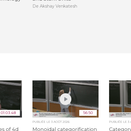
De Akshay Venkatesh
01:03:48
56:50
PUBLIÉE LE
3 AOÛT 2026
PUBLIÉE LE
3
s of 4d
Monoidal categorification
Category