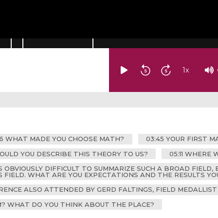
1
x
:36 WHAT MADE YOU CHOOSE MATH?
03:45 YOUR FIRST 
OULD YOU DESCRIBE THIS THEORY TO US?
05:11 WHERE
S OBVIOUSLY DIFFICULT TO SUMMARIZE SUCH A BROAD FIELD
S FIELD. WHAT ARE YOU EXPECTATIONS AND THE RESULTS YO
RENCE ALSO ATTENDED BY GERD FALTINGS, FIELD MEDALLIST I
RM? WHAT DO YOU THINK ABOUT THE PLACE?