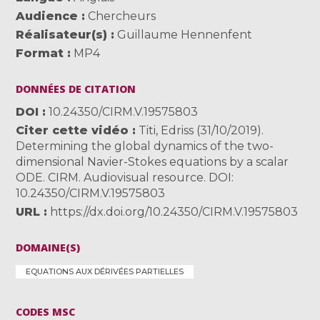
Audience
Chercheurs
Réalisateur(s)
Guillaume Hennenfent
Format
MP4
DONNÉES DE CITATION
DOI
10.24350/CIRM.V.19575803
Citer cette vidéo
Titi, Edriss (31/10/2019).
Determining the global dynamics of the two-
dimensional Navier-Stokes equations by a scalar
ODE. CIRM. Audiovisual resource. DOI:
10.24350/CIRM.V.19575803
URL
https://dx.doi.org/10.24350/CIRM.V.19575803
DOMAINE(S)
EQUATIONS AUX DÉRIVÉES PARTIELLES
CODES MSC