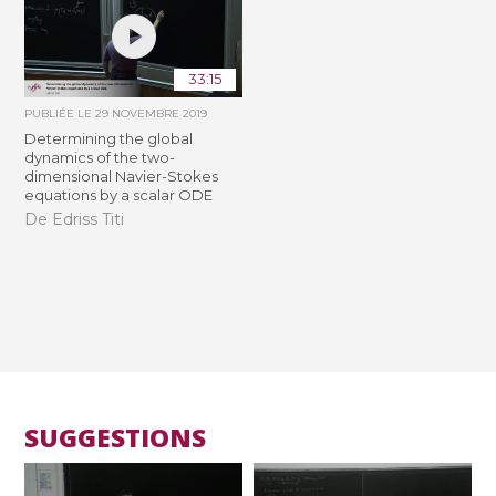
33:15
PUBLIÉE LE
29 NOVEMBRE 2019
Determining the global
dynamics of the two-
dimensional Navier-Stokes
equations by a scalar ODE
De Edriss Titi
SUGGESTIONS