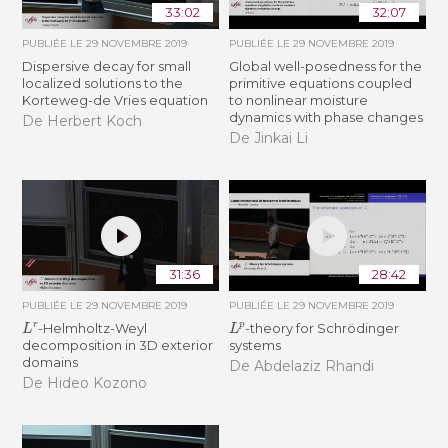
33:02
32:07
PUBLIÉE LE
29 NOVEMBRE 2019
PUBLIÉE LE
29 NOVEMBRE 2019
Dispersive decay for small
Global well-posedness for the
localized solutions to the
primitive equations coupled
Korteweg-de Vries equation
to nonlinear moisture
dynamics with phase changes
De Herbert Koch
De Jinkai Li
31:36
28:42
PUBLIÉE LE
29 NOVEMBRE 2019
PUBLIÉE LE
29 NOVEMBRE 2019
L
r
L
p
-Helmholtz-Weyl
-theory for Schrödinger
decomposition in 3D exterior
systems
domains
De Abdelaziz Rhandi
De Hideo Kozono