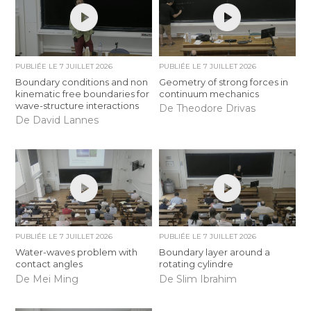
PUBLIÉE LE
7 JUILLET 2026
PUBLIÉE LE
7 JUILLET 2026
Boundary conditions and non
Geometry of strong forces in
kinematic free boundaries for
continuum mechanics
wave-structure interactions
De Theodore Drivas
De David Lannes
PUBLIÉE LE
7 JUILLET 2026
PUBLIÉE LE
7 JUILLET 2026
Water-waves problem with
Boundary layer around a
contact angles
rotating cylindre
De Mei Ming
De Slim Ibrahim