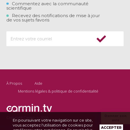
Commentez avec la communauté
scientifique
Recevez des notifications de mise à jour
de vos sujets favoris
À Propos
Aide
Mentions légales & politique de confidentialité
Donner son
Copyright Carmin.tv 2026
En poursuivant votre navigation sur ce site,
avis
vous acceptez l'utilisation de cookies pour
ACCEPTER
améliorer votre expérience.
En savoir plus