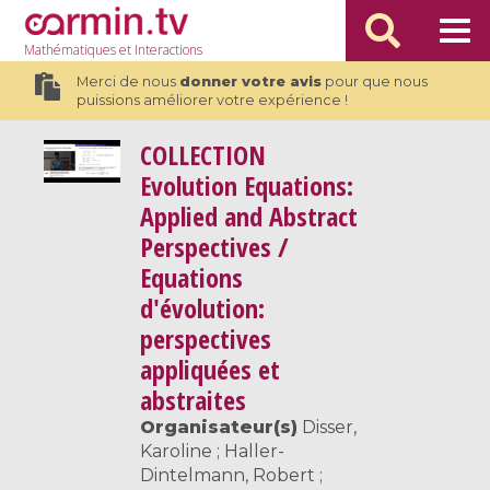
Mathématiques
et Interactions
Merci de nous
donner votre avis
pour que nous
puissions améliorer votre expérience !
COLLECTION
Evolution Equations:
Applied and Abstract
Perspectives /
Equations
d'évolution:
perspectives
appliquées et
abstraites
Organisateur(s)
Disser,
Karoline ; Haller-
Dintelmann, Robert ;