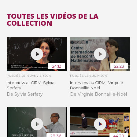
TOUTES LES VIDÉOS DE LA
COLLECTION
24:12
22:23
PUBLIÉE LE
19 JANVIER 2016
PUBLIÉE LE
6 JUIN 2016
Interview at CIRM: Sylvia
Interview au CIRM : Virginie
Serfaty
Bonnaillie Noël
De Sylvia Serfaty
De Virginie Bonnaillie-Noël
28:36
44:20