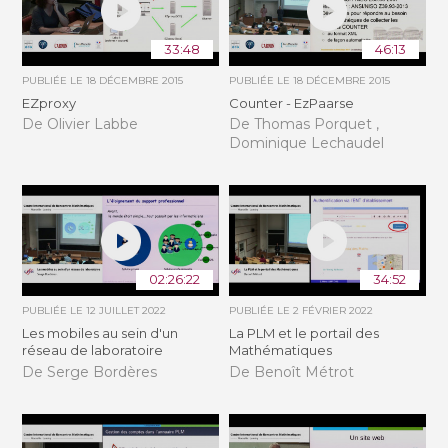
33:48
46:13
PUBLIÉE LE
18 DÉCEMBRE 2015
PUBLIÉE LE
18 DÉCEMBRE 2015
EZproxy
Counter - EzPaarse
De Olivier Labbe
De Thomas Porquet ,
Dominique Lechaudel
02:26:22
34:52
PUBLIÉE LE
12 JUILLET 2022
PUBLIÉE LE
2 FÉVRIER 2022
Les mobiles au sein d'un
La PLM et le portail des
réseau de laboratoire
Mathématiques
De Serge Bordères
De Benoît Métrot