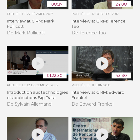
08:37
24:08
PUBLIÉE LE
27 FÉVRIER 2017
PUBLIÉE LE
12 OCTOBRE 2017
Interview at CIRM: Mark
Interview at CIRM: Terence
Pollicott
Tao
De Mark Pollicott
De Terence Tao
01:22:30
43:30
PUBLIÉE LE
12 DÉCEMBRE 2018
PUBLIÉE LE
11 JUIN 2018
Introduction aux technologies
Interview at CIRM: Edward
et applications Big Data
Frenkel
De Sylvain Allemand
De Edward Frenkel