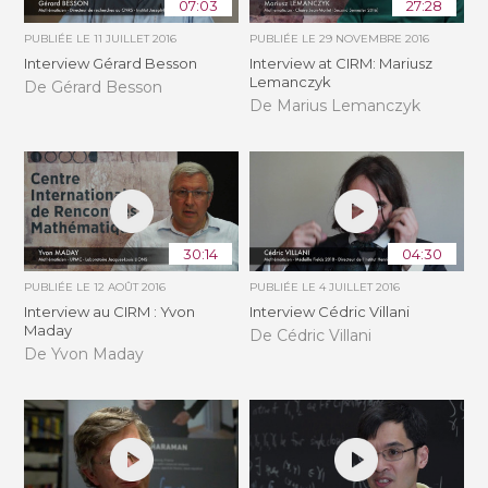
07:03
27:28
PUBLIÉE LE
11 JUILLET 2016
PUBLIÉE LE
29 NOVEMBRE 2016
Interview Gérard Besson
Interview at CIRM: Mariusz
Lemanczyk
De Gérard Besson
De Marius Lemanczyk
30:14
04:30
PUBLIÉE LE
12 AOÛT 2016
PUBLIÉE LE
4 JUILLET 2016
Interview au CIRM : Yvon
Interview Cédric Villani
Maday
De Cédric Villani
De Yvon Maday