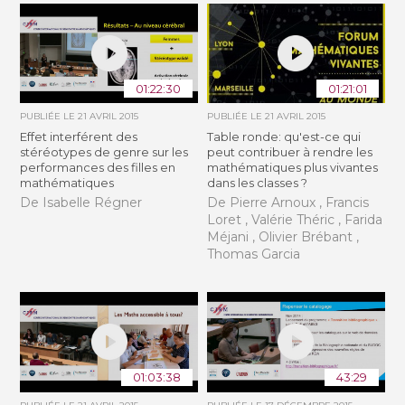
01:22:30
01:21:01
PUBLIÉE LE
21 AVRIL 2015
PUBLIÉE LE
21 AVRIL 2015
Effet interférent des
Table ronde: qu'est-ce qui
stéréotypes de genre sur les
peut contribuer à rendre les
performances des filles en
mathématiques plus vivantes
mathématiques
dans les classes ?
De Isabelle Régner
De Pierre Arnoux , Francis
Loret , Valérie Théric , Farida
Méjani , Olivier Brébant ,
Thomas Garcia
01:03:38
43:29