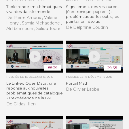
PUBLIÉE LE
21 AVRIL 2015
PUBLIÉE LE
17 DÉCEMBRE 2015
Table ronde : mathématiques
Signalement des ressources
vivantes dans le monde
(électronique, papier ...) :
problématique, les outils, les
De Pierre Arnoux , Valérie
points non résolus
Henry , Samia Mehaddene ,
De Delphine Coudrin
Ali Rahmouni , Saliou Touré
55:39
29:35
PUBLIÉE LE
18 DÉCEMBRE 2015
PUBLIÉE LE
18 DÉCEMBRE 2015
Le Linked Open Data : une
Portail Math
réponse aux nouvelles
De Olivier Labbe
problématiques de catalogue
? L'expérience de la BNF
De Gildas Illien