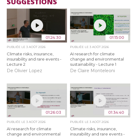
SUGGESTIONS
01:24:30
01:15:00
PUBLIÉE LE
3 AOÛT 2026
PUBLIÉE LE
3 AOÛT 2026
Climate risks, insurance,
AI research for climate
insurability and rare events -
change and environmental
Lecture 2
sustainability - Lecture 1
De Olivier Lopez
De Claire Monteleoni
01:26:03
01:34:40
PUBLIÉE LE
3 AOÛT 2026
PUBLIÉE LE
3 AOÛT 2026
AI research for climate
Climate risks, insurance,
change and environmental
insurability and rare events -