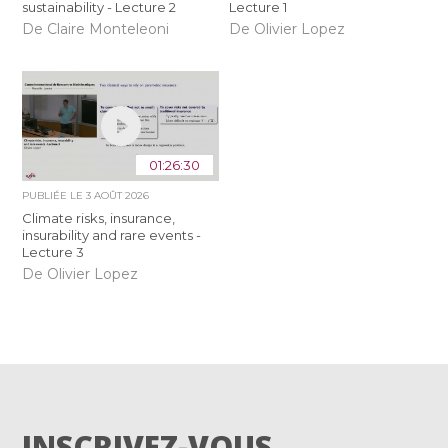
sustainability - Lecture 2
Lecture 1
De Claire Monteleoni
De Olivier Lopez
01:26:30
PUBLIÉE LE
3 AOÛT 2026
Climate risks, insurance,
insurability and rare events -
Lecture 3
De Olivier Lopez
INSCRIVEZ-VOUS