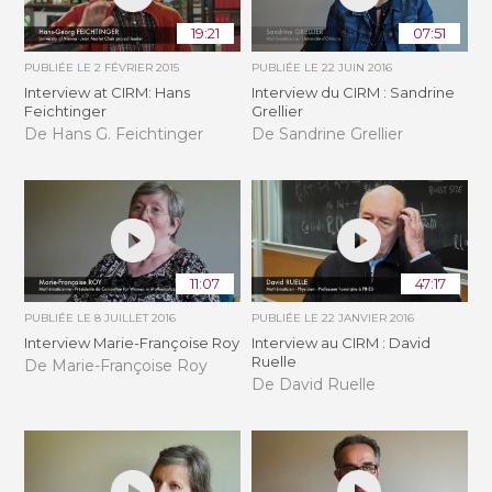
19:21
07:51
PUBLIÉE LE
2 FÉVRIER 2015
PUBLIÉE LE
22 JUIN 2016
Interview at CIRM: Hans
Interview du CIRM : Sandrine
Feichtinger
Grellier
De Hans G. Feichtinger
De Sandrine Grellier
11:07
47:17
PUBLIÉE LE
8 JUILLET 2016
PUBLIÉE LE
22 JANVIER 2016
Interview Marie-Françoise Roy
Interview au CIRM : David
Ruelle
De Marie-Françoise Roy
De David Ruelle