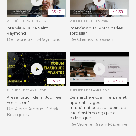
15:47
44:39
PUBLIÉE LE
28 JUIN 2016
PUBLIÉE LE
21 JUIN 2016
Interview Laure Saint
Interview du CIRM : Charles
Raymond
Torossian
De Laure Saint-Raymond
De Charles Torossian
15:03
01:05:20
PUBLIÉE LE
21 AVRIL 2015
PUBLIÉE LE
21 AVRIL 2015
Présentation de la "Journée
Démarche expérimentale et
Formation"
apprentissages
mathématiques : un point de
De Pierre Arnoux , Gérald
vue épistémologique et
Bourgeois
didactique
De Viviane Durand-Guerrier