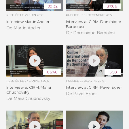
09:32
37:06
PUBLIÉE LE
27 JUIN 2016
PUBLIÉE LE
11 DÉCEMBRE 2015
Interview Martin Andler
Interview at CIRM: Dominique
Barbolosi
De Martin Andler
De Dominique Barbolosi
06:40
15:50
PUBLIÉE LE
27 JANVIER 2015
PUBLIÉE LE
25 AVRIL 2016
Interview at CIRM: Maria
Interview at CIRM: Pavel Exner
Chudnovsky
De Pavel Exner
De Maria Chudnovsky