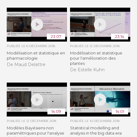
23:07
23:14
PUBLIÉE LE
6 DÉCEMBRE 2018
PUBLIÉE LE
12 DÉCEMBRE 2018
Modélisation et statistique en
Modélisation et statistique
pharmacologie
pour l'amélioration des
plantes
De Maud Delattre
De Estelle Kuhn
14:09
14:01
PUBLIÉE LE
12 DÉCEMBRE 2018
PUBLIÉE LE
10 DÉCEMBRE 2018
Modèles Bayésiens non
Statistical modelling and
paramétriques pour l'analyse
analysis in the big data era