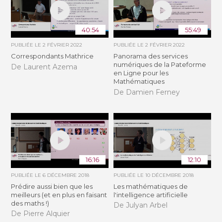
40:54
55:49
PUBLIÉE LE
2 FÉVRIER 2022
PUBLIÉE LE
2 FÉVRIER 2022
Correspondants Mathrice
Panorama des services
numériques de la Pateforme
De Laurent Azema
en Ligne pour les
Mathématiques
De Damien Ferney
16:16
12:10
PUBLIÉE LE
6 DÉCEMBRE 2018
PUBLIÉE LE
10 DÉCEMBRE 2018
Prédire aussi bien que les
Les mathématiques de
meilleurs (et en plus en faisant
l'intelligence artificielle
des maths !)
De Julyan Arbel
De Pierre Alquier