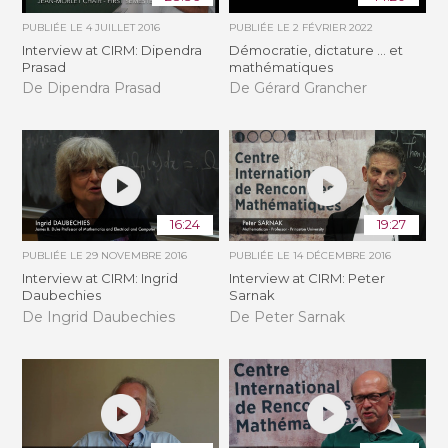
PUBLIÉE LE
4 JUILLET 2016
PUBLIÉE LE
2 FÉVRIER 2022
Interview at CIRM: Dipendra
Démocratie, dictature ... et
Prasad
mathématiques
De Dipendra Prasad
De Gérard Grancher
16:24
19:27
PUBLIÉE LE
29 NOVEMBRE 2016
PUBLIÉE LE
14 DÉCEMBRE 2016
Interview at CIRM: Ingrid
Interview at CIRM: Peter
Daubechies
Sarnak
De Ingrid Daubechies
De Peter Sarnak