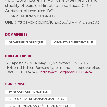
(18/01/2018). Extremal Poincaré type metrics and
stability of pairs on Hirzebruch surfaces. CIRM.
Audiovisual resource. DOI:
10.24350/CIRM.V.19264303
URL
https://dx.doi.org/10.24350/CIRM.V.19264303
DOMAINE(S)
GÉOMÉTRIE ALGÉBRIQUE
GÉOMÉTRIE DIFFÉRENTIELLE
BIBLIOGRAPHIE
Apostolov, V., Auvray, H., & Sektnan, L.M. (2017).
Extremal Kähler Poincaré type metrics on toric varieties.
<arXiv:1711.08424> -
https://arxiv.org/abs/1711.08424
CODES MSC
30F45 CONFORMAL METRICS
53C25 SPECIAL RIEMANNIAN MANIFOLDS
53C55 HERMITIAN AND KÄHLERIAN MANIFOLDS