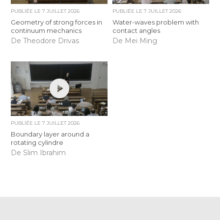
PUBLIÉE LE
7 JUILLET 2026
PUBLIÉE LE
7 JUILLET 2026
Geometry of strong forces in
Water-waves problem with
continuum mechanics
contact angles
De Theodore Drivas
De Mei Ming
PUBLIÉE LE
7 JUILLET 2026
Boundary layer around a
rotating cylindre
De Slim Ibrahim