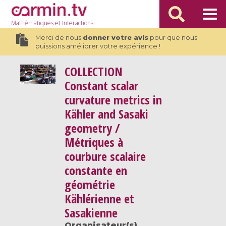
Mathématiques
et Interactions
Merci de nous
donner votre avis
pour que nous
puissions améliorer votre expérience !
COLLECTION
Constant scalar
curvature metrics in
Kähler and Sasaki
geometry /
Métriques à
courbure scalaire
constante en
géométrie
Kählérienne et
Sasakienne
Organisateur(s)