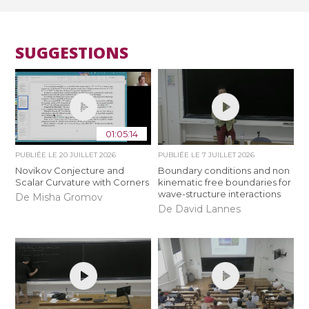
SUGGESTIONS
01:05:14
PUBLIÉE LE
20 JUILLET 2026
PUBLIÉE LE
7 JUILLET 2026
Novikov Conjecture and
Boundary conditions and non
Scalar Curvature with Corners
kinematic free boundaries for
wave-structure interactions
De Misha Gromov
De David Lannes