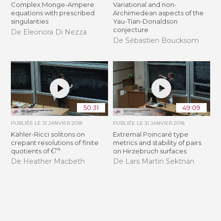
Complex Monge-Ampere
Variational and non-
equations with prescribed
Archimedean aspects of the
singularities​
Yau-Tian-Donaldson
conjecture
De Eleonora Di Nezza
De Sébastien Boucksom
50:31
49:09
PUBLIÉE LE
31 JANVIER 2018
PUBLIÉE LE
31 JANVIER 2018
Kähler-Ricci solitons on
Extremal Poincaré type
crepant resolutions of finite
metrics and stability of pairs
C
n
quotients of
on Hirzebruch surfaces
De Heather Macbeth
De Lars Martin Sektnan