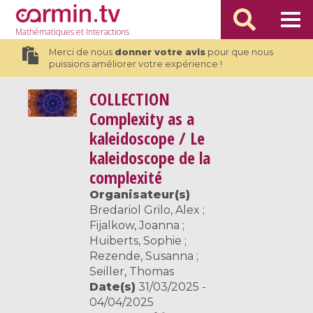
Mathématiques
et Interactions
Merci de nous
donner votre avis
pour que nous
puissions améliorer votre expérience !
COLLECTION
Complexity as a
kaleidoscope / Le
kaleidoscope de la
complexité
Organisateur(s)
Bredariol Grilo, Alex ;
Fijalkow, Joanna ;
Huiberts, Sophie ;
Rezende, Susanna ;
Seiller, Thomas
Date(s)
31/03/2025 -
04/04/2025