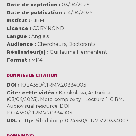
Date de captation
03/04/2025
Date de publication
14/04/2025
Institut
CIRM
Licence
CC BY NC ND
Langue
Anglais
Audience
Chercheurs
,
Doctorants
Réalisateur(s)
Guillaume Hennenfent
Format
MP4
DONNÉES DE CITATION
DOI
10.24350/CIRM.V.20334003
Citer cette vidéo
Kolokolova, Antonina
(03/04/2025). Meta-complexity - Lecture 1. CIRM.
Audiovisual resource. DOI:
10.24350/CIRM.V.20334003
URL
https://dx.doi.org/10.24350/CIRM.V.20334003
DOMAINE(S)