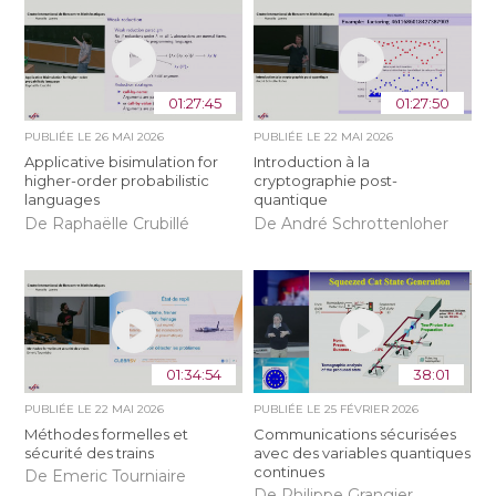
01:27:45
01:27:50
PUBLIÉE LE
26 MAI 2026
PUBLIÉE LE
22 MAI 2026
Applicative bisimulation for
Introduction à la
higher-order probabilistic
cryptographie post-
languages
quantique
De Raphaëlle Crubillé
De André Schrottenloher
01:34:54
38:01
PUBLIÉE LE
22 MAI 2026
PUBLIÉE LE
25 FÉVRIER 2026
Méthodes formelles et
Communications sécurisées
sécurité des trains
avec des variables quantiques
continues
De Emeric Tourniaire
De Philippe Grangier