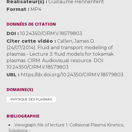
Réalisateur(s)
Guillaume Hennenfent
Format
MP4
DONNÉES DE CITATION
DOI
10.24350/CIRM.V.18579803
Citer cette vidéo
Callen, James D.
(24/07/2014). Fluid and transport modeling of
plasmas - Lecture 3: fluid models for tokamak
plasmas. CIRM. Audiovisual resource. DOI:
10.24350/CIRM.V.18579803
URL
https://dx.doi.org/10.24350/CIRM.V.18579803
DOMAINE(S)
PHYSIQUE DES PLASMAS
BIBLIOGRAPHIE
Viewgraph file of lecture 1: Collisional Plasma Kinetics,
Solutions -