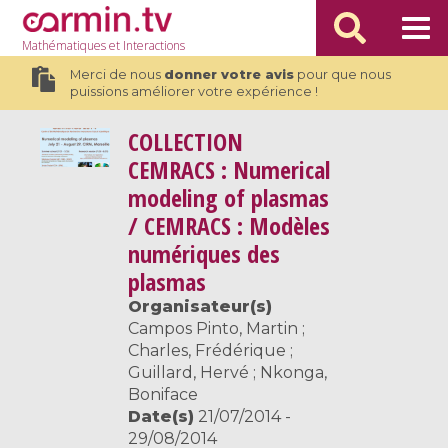
Mathématiques
et Interactions
Merci de nous
donner votre avis
pour que nous
puissions améliorer votre expérience !
COLLECTION
CEMRACS : Numerical
modeling of plasmas
/ CEMRACS : Modèles
numériques des
plasmas
Organisateur(s)
Campos Pinto, Martin ;
Charles, Frédérique ;
Guillard, Hervé ; Nkonga,
Boniface
Date(s)
21/07/2014 -
29/08/2014