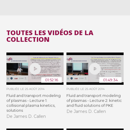
TOUTES LES VIDÉOS DE LA
COLLECTION
01:52:16
01:49:34
PUBLIÉE LE
25 AOÛT 2014
PUBLIÉE LE
25 AOÛT 2014
Fluid and transport modeling
Fluid and transport modeling
of plasmas - Lecture 1:
of plasmas - Lecture 2: kinetic
collisional plasma kinetics,
and fluid solutions of PKE
solutions
De James D. Callen
De James D. Callen