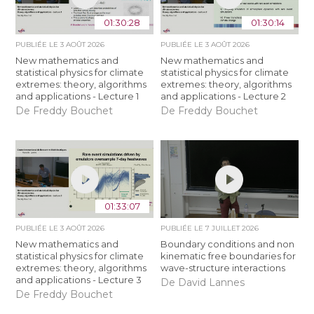
01:30:28
01:30:14
PUBLIÉE LE
3 AOÛT 2026
PUBLIÉE LE
3 AOÛT 2026
New mathematics and
New mathematics and
statistical physics for climate
statistical physics for climate
extremes: theory, algorithms
extremes: theory, algorithms
and applications - Lecture 1
and applications - Lecture 2
De Freddy Bouchet
De Freddy Bouchet
01:33:07
PUBLIÉE LE
3 AOÛT 2026
PUBLIÉE LE
7 JUILLET 2026
New mathematics and
Boundary conditions and non
statistical physics for climate
kinematic free boundaries for
extremes: theory, algorithms
wave-structure interactions
and applications - Lecture 3
De David Lannes
De Freddy Bouchet