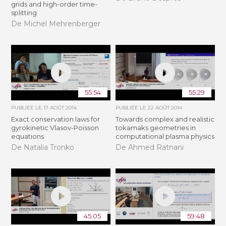
grids and high-order time-
splitting
De Michel Mehrenberger
55:54
55:29
PUBLIÉE LE
17 AOÛT 2014
PUBLIÉE LE
22 AOÛT 2014
Exact conservation laws for
Towards complex and realistic
gyrokinetic Vlasov-Poisson
tokamaks geometries in
equations
computational plasma physics
De Natalia Tronko
De Ahmed Ratnani
45:05
59:48