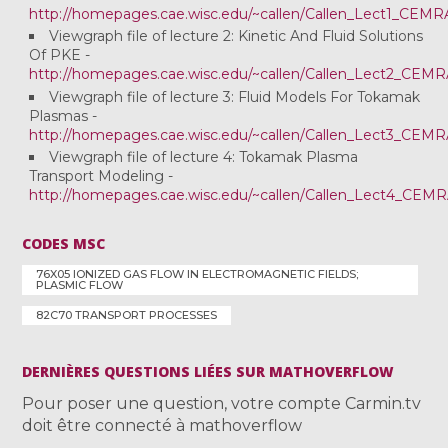
http://homepages.cae.wisc.edu/~callen/Callen_Lect1_CEMR
Viewgraph file of lecture 2: Kinetic And Fluid Solutions
Of PKE -
http://homepages.cae.wisc.edu/~callen/Callen_Lect2_CEMR
Viewgraph file of lecture 3: Fluid Models For Tokamak
Plasmas -
http://homepages.cae.wisc.edu/~callen/Callen_Lect3_CEMR
Viewgraph file of lecture 4: Tokamak Plasma
Transport Modeling -
http://homepages.cae.wisc.edu/~callen/Callen_Lect4_CEM
CODES MSC
76X05 IONIZED GAS FLOW IN ELECTROMAGNETIC FIELDS;
PLASMIC FLOW
82C70 TRANSPORT PROCESSES
DERNIÈRES QUESTIONS LIÉES SUR MATHOVERFLOW
Pour poser une question, votre compte Carmin.tv
doit être connecté à mathoverflow