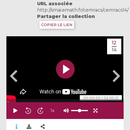
URL associée
http://smai.emath.fr/cemracs/cemracs14/
Partager la collection
COPIER LE LIEN
12
14
00:00:00
/
02:00:21
1
x