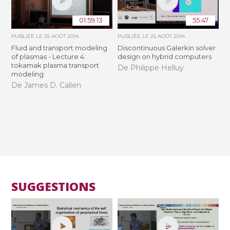
01:59:13
55:47
PUBLIÉE LE
25 AOÛT 2014
PUBLIÉE LE
25 AOÛT 2014
Fluid and transport modeling
Discontinuous Galerkin solver
of plasmas - Lecture 4:
design on hybrid computers
tokamak plasma transport
De Philippe Helluy
modeling
De James D. Callen
SUGGESTIONS