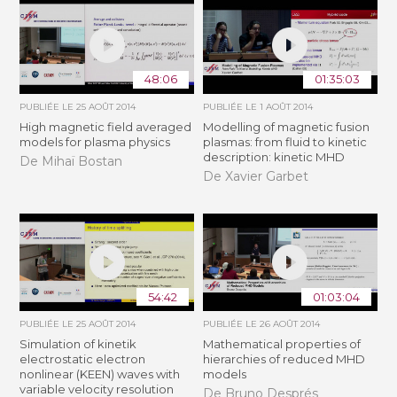
48:06
01:35:03
PUBLIÉE LE
25 AOÛT 2014
PUBLIÉE LE
1 AOÛT 2014
High magnetic field averaged
Modelling of magnetic fusion
models for plasma physics
plasmas: from fluid to kinetic
description: kinetic MHD
De Mihaï Bostan
De Xavier Garbet
54:42
01:03:04
PUBLIÉE LE
25 AOÛT 2014
PUBLIÉE LE
26 AOÛT 2014
Simulation of kinetik
Mathematical properties of
electrostatic electron
hierarchies of reduced MHD
nonlinear (KEEN) waves with
models
variable velocity resolution
De Bruno Després