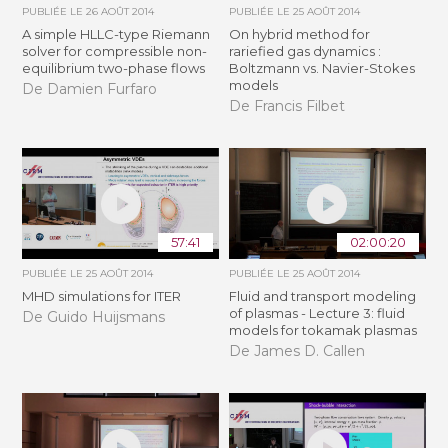
PUBLIÉE LE
26 AOÛT 2014
PUBLIÉE LE
25 AOÛT 2014
A simple HLLC-type Riemann
On hybrid method for
solver for compressible non-
rariefied gas dynamics :
equilibrium two-phase flows
Boltzmann vs. Navier-Stokes
models
De Damien Furfaro
De Francis Filbet
57:41
02:00:20
PUBLIÉE LE
25 AOÛT 2014
PUBLIÉE LE
25 AOÛT 2014
MHD simulations for ITER
Fluid and transport modeling
of plasmas - Lecture 3: fluid
De Guido Huijsmans
models for tokamak plasmas
De James D. Callen