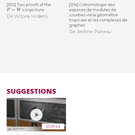
[1213] Two proofs of the
[1214] Cohomologie des
P
=
W
conjecture
espaces de modules de
courbes via la géométrie
De Victoria Hoskins
tropicale et les complexes de
graphes
De Jerôme Poineau
SUGGESTIONS
01:01:43