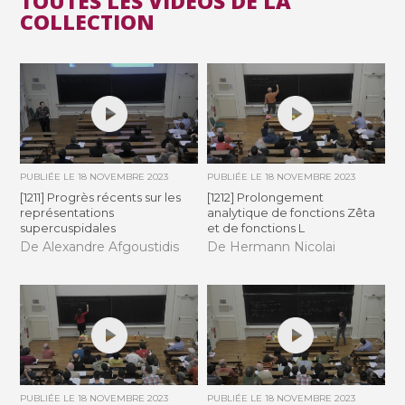
TOUTES LES VIDÉOS DE LA
COLLECTION
PUBLIÉE LE
18 NOVEMBRE 2023
PUBLIÉE LE
18 NOVEMBRE 2023
[1211] Progrès récents sur les
[1212] Prolongement
représentations
analytique de fonctions Zêta
supercuspidales
et de fonctions L
De Alexandre Afgoustidis
De Hermann Nicolai
PUBLIÉE LE
18 NOVEMBRE 2023
PUBLIÉE LE
18 NOVEMBRE 2023