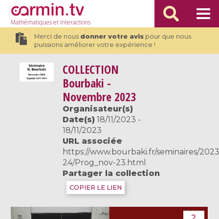
Mathématiques
et Interactions
Merci de nous
donner votre avis
pour que nous
puissions améliorer votre expérience !
COLLECTION
Bourbaki -
Novembre 2023
Organisateur(s)
Date(s)
18/11/2023 -
18/11/2023
URL associée
https://www.bourbaki.fr/seminaires/2023
24/Prog_nov-23.html
Partager la collection
COPIER LE LIEN
2