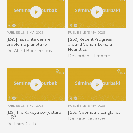
PUBLIÉE LE
19 MAI 2026
PUBLIÉE LE
19 MAI 2026
[1249] Instabilité dans le
[1250] Recent Progress
problème planétaire
around Cohen–Lenstra
Heuristics
De Abed Bounemoura
De Jordan Ellenberg
PUBLIÉE LE
19 MAI 2026
PUBLIÉE LE
19 MAI 2026
[1251] The Kakeya conjecture
[1252] Geometric Langlands
R
3
in
De Peter Scholze
De Larry Guth