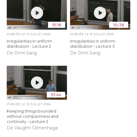
55:18
50:38
PUBLIÉE LE
15 JUILLET 2026
PUBLIÉE LE
15 JUILLET 2026
Irregularities in uniform
Irregularities in uniform
distribution - Lecture 2
distribution - Lecture 3
De Omri Sarig
De Omri Sarig
53:44
PUBLIÉE LE
15 JUILLET 2026
Keeping things bounded
without compactness and
continuity - Lecture 2
De Vaughn Climenhaga