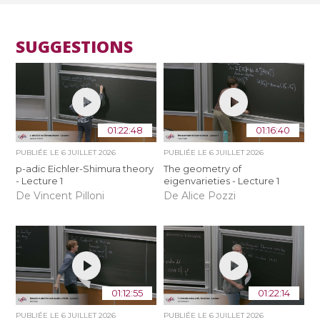
SUGGESTIONS
01:22:48
01:16:40
PUBLIÉE LE
6 JUILLET 2026
PUBLIÉE LE
6 JUILLET 2026
p-adic Eichler-Shimura theory
The geometry of
- Lecture 1
eigenvarieties - Lecture 1
De Vincent Pilloni
De Alice Pozzi
01:12:55
01:22:14
PUBLIÉE LE
6 JUILLET 2026
PUBLIÉE LE
6 JUILLET 2026