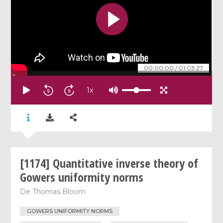
00:00:00
/
01:03:27
1
x
[1174] Quantitative inverse theory of
Gowers uniformity norms
De
Thomas Bloom
GOWERS UNIFORMITY NORMS