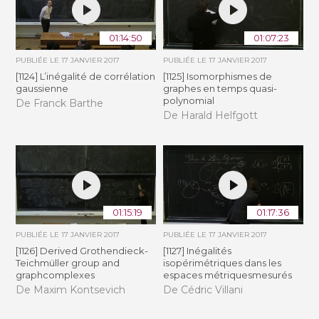
01:14:50
01:07:23
PUBLIÉE LE
17 JANVIER 2017
PUBLIÉE LE
17 JANVIER 2017
[1124] L’inégalité de corrélation
[1125] Isomorphismes de
gaussienne
graphes en temps quasi-
polynomial
De Franck Barthe
De Harald Helfgott
01:15:19
01:17:36
PUBLIÉE LE
17 JANVIER 2017
PUBLIÉE LE
17 JANVIER 2017
[1126] Derived Grothendieck-
[1127] Inégalités
Teichmüller group and
isopérimétriques dans les
graphcomplexes
espaces métriquesmesurés
De Maxim Kontsevich
De Cédric Villani