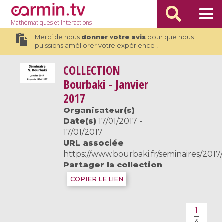
Mathématiques
et Interactions
Merci de nous
donner votre avis
pour que nous
puissions améliorer votre expérience !
COLLECTION
Bourbaki - Janvier
2017
Organisateur(s)
Date(s)
17/01/2017 -
17/01/2017
URL associée
https://www.bourbaki.fr/seminaires/201
Partager la collection
COPIER LE LIEN
1
4