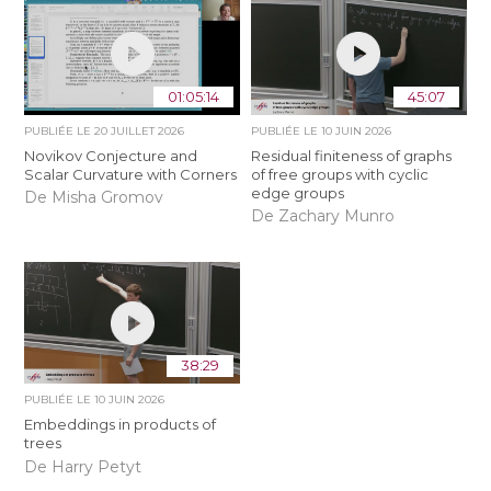
01:05:14
45:07
PUBLIÉE LE
20 JUILLET 2026
PUBLIÉE LE
10 JUIN 2026
Novikov Conjecture and
Residual finiteness of graphs
Scalar Curvature with Corners
of free groups with cyclic
edge groups
De Misha Gromov
De Zachary Munro
38:29
PUBLIÉE LE
10 JUIN 2026
Embeddings in products of
trees
De Harry Petyt