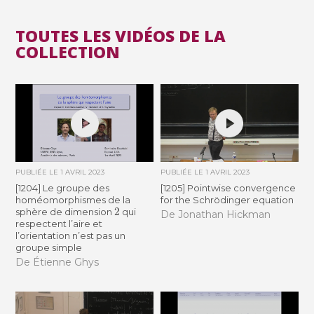
TOUTES LES VIDÉOS DE LA
COLLECTION
PUBLIÉE LE
1 AVRIL 2023
PUBLIÉE LE
1 AVRIL 2023
[1204] Le groupe des
[1205] Pointwise convergence
homéomorphismes de la
for the Schrödinger equation
2
sphère de dimension
qui
De Jonathan Hickman
respectent l’aire et
l’orientation n’est pas un
groupe simple
De Étienne Ghys