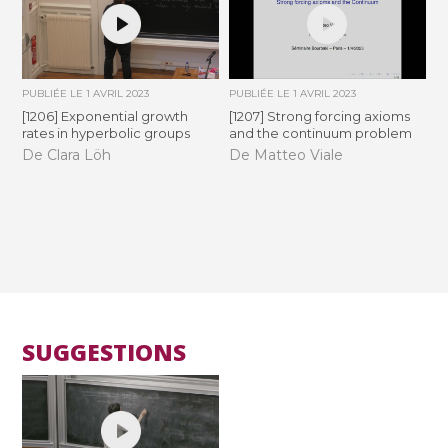
PUBLIÉE LE
1 AVRIL 2023
PUBLIÉE LE
1 AVRIL 2023
[1206] Exponential growth
[1207] Strong forcing axioms
rates in hyperbolic groups
and the continuum problem
De Clara Löh
De Matteo Viale
SUGGESTIONS