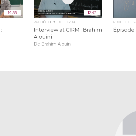
14:55
12:42
PUBLIÉE LE
9 JUILLET 2026
PUBLIÉE LE
8
:
Interview at CIRM : Brahim
Épisode 
Alouini
De Brahim Alouini