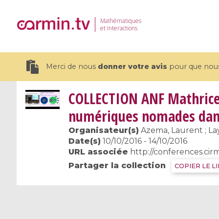
Mathématiques
et Interactions
Merci de nous
donner votre avis
pour que nous 
COLLECTION
ANF Mathrice 
numériques nomades dans
Organisateur(s)
Azema, Laurent ; Layr
19 videos
Date(s)
10/10/2016 - 14/10/2016
URL associée
http://conferences.cir
CEMRACS 2026 : Modeling and AI
Coulomb b
Partager la collection
COPIER LE L
for Environmental Transition /
quantum 
Centre d'Eté Mathématique de
Coulomb 
Recherche Avancée en Calcul
affines
Scientifique