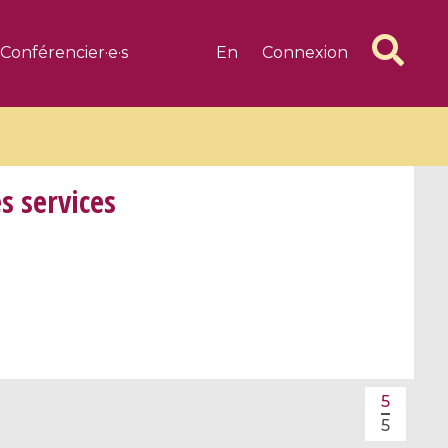
Conférencier·e·s
En
Connexion
s services
6 videos
1 videos
d complex
CIMPA-CIRM Fellowships «
algébrique
Research in Residence »
Introduction to Dissipative
Dynamical Systems in Infinite
5
Dimensions and Their
5
Applications