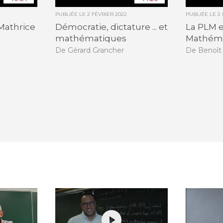
PUBLIÉE LE
2 FÉVRIER 2022
PUBLIÉE LE
2
Mathrice
Démocratie, dictature ... et
La PLM e
mathématiques
Mathém
De Gérard Grancher
De Benoît