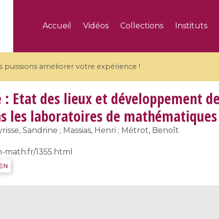
Accueil
Vidéos
Collections
Instituts
puissions améliorer votre expérience !
: Etat des lieux et développement de
 les laboratoires de mathématiques
isse, Sandrine ; Massias, Henri ; Métrot, Benoît
5 videos
m-math.fr/1355.html
ranches and affine
Algebraic geometry an
IEN
groups / Branches de
geometry / Géométrie 
et groupes quantiques
et géométrie complexe