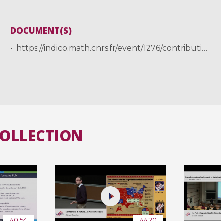
DOCUMENT(S)
https://indico.math.cnrs.fr/event/1276/contribution/12/material/slides/0.pdf
COLLECTION
40:54
44:20