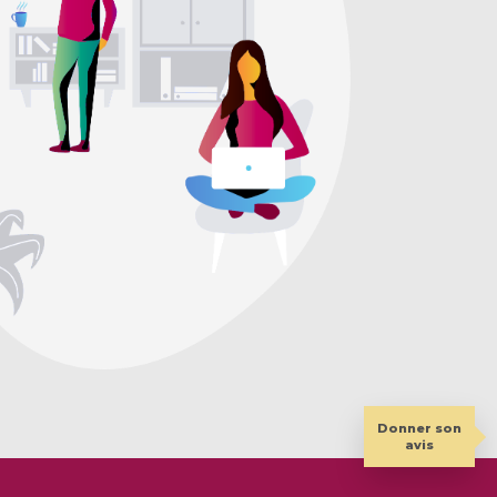
Donner son
avis