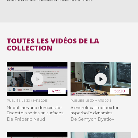
TOUTES LES VIDÉOS DE LA
COLLECTION
47:59
56:38
PUBLIÉE LE
30 MARS 2015
PUBLIÉE LE
30 MARS 2015
Nodal lines and domains for
A microlocal toolbox for
Eisenstein series on surfaces
hyperbolic dynamics
De Frédéric Naud
De Semyon Dyatlov