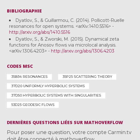
BIBLIOGRAPHIE
Dyatlov, S., & Guillarmou, C. (2014). Pollicott-Ruelle
resonances for open systems. <arXiv:1410.5516> -
http://arxiv.org/abs/1410.5516
Dyatlov, S., & Zworski, M. (2015). Dynamical zeta
functions for Anosov flows via microlocal analysis.
<arXiv:1306.4203> -
http://arxiv.org/abs/1306.4203
CODES MSC
35B34 RESONANCES
35P25 SCATTERING THEORY
37D20 UNIFORMLY HYPERBOLIC SYSTEMS
37D50 HYPERBOLIC SYSTEMS WITH SINGULARITIES
53D25 GEODESIC FLOWS
DERNIÈRES QUESTIONS LIÉES SUR MATHOVERFLOW
Pour poser une question, votre compte Carmin.tv
doit être connecté à mathoverflow