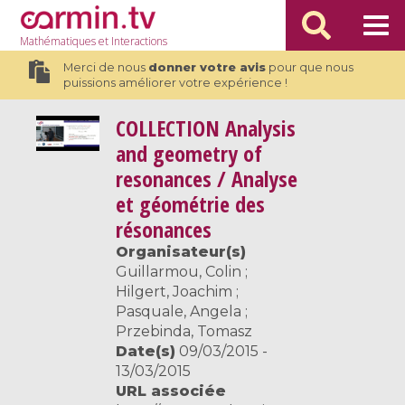
Mathématiques
et Interactions
Merci de nous
donner votre avis
pour que nous
puissions améliorer votre expérience !
COLLECTION
Analysis
and geometry of
resonances / Analyse
et géométrie des
résonances
Organisateur(s)
Guillarmou, Colin ;
Hilgert, Joachim ;
Pasquale, Angela ;
Przebinda, Tomasz
Date(s)
09/03/2015 -
13/03/2015
URL associée