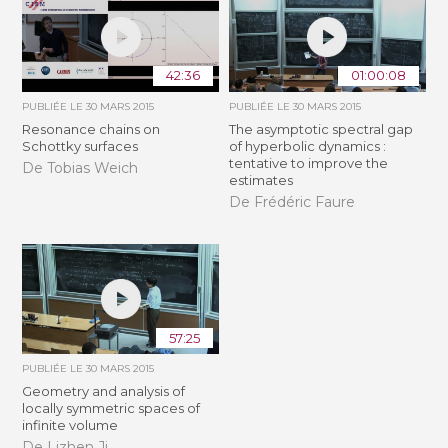
42:36
01:00:08
PUBLIÉE LE
30 MARS 2015
PUBLIÉE LE
30 MARS 2015
Resonance chains on
The asymptotic spectral gap
Schottky surfaces
of hyperbolic dynamics :
tentative to improve the
De Tobias Weich
estimates
De Frédéric Faure
57:25
PUBLIÉE LE
30 MARS 2015
Geometry and analysis of
locally symmetric spaces of
infinite volume
De Lizhen Ji