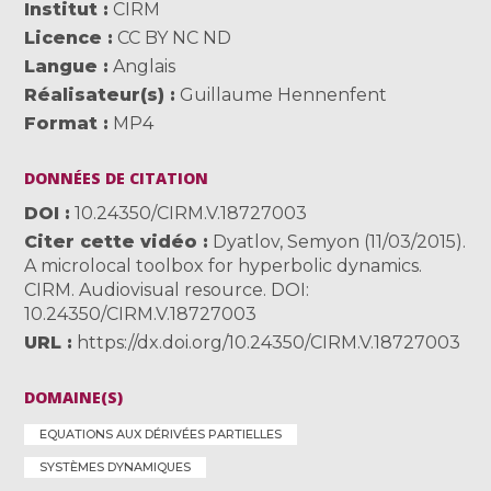
Institut
CIRM
Licence
CC BY NC ND
Langue
Anglais
Réalisateur(s)
Guillaume Hennenfent
Format
MP4
DONNÉES DE CITATION
DOI
10.24350/CIRM.V.18727003
Citer cette vidéo
Dyatlov, Semyon (11/03/2015).
A microlocal toolbox for hyperbolic dynamics.
CIRM. Audiovisual resource. DOI:
10.24350/CIRM.V.18727003
URL
https://dx.doi.org/10.24350/CIRM.V.18727003
DOMAINE(S)
EQUATIONS AUX DÉRIVÉES PARTIELLES
SYSTÈMES DYNAMIQUES