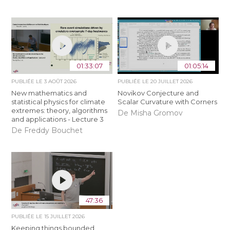
01:33:07
01:05:14
PUBLIÉE LE
3 AOÛT 2026
PUBLIÉE LE
20 JUILLET 2026
New mathematics and
Novikov Conjecture and
statistical physics for climate
Scalar Curvature with Corners
extremes: theory, algorithms
De Misha Gromov
and applications - Lecture 3
De Freddy Bouchet
47:36
PUBLIÉE LE
15 JUILLET 2026
Keeping things bounded