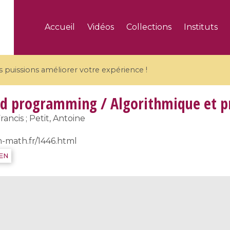
Accueil
Vidéos
Collections
Instituts
puissions améliorer votre expérience !
d programming / Algorithmique et 
rancis ; Petit, Antoine
m-math.fr/1446.html
5 videos
IEN
ranches and affine
Algebraic geometry an
groups / Branches de
geometry / Géométrie 
et groupes quantiques
et géométrie complexe