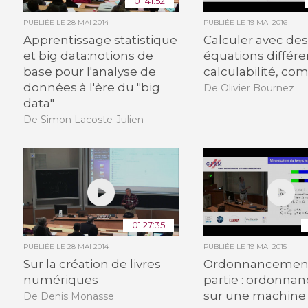
01:41:52
PUBLIÉE LE
28 MAI 2014
PUBLIÉE LE
19 MAI 2016
Apprentissage statistique
Calculer avec de
et big data:notions de
équations différen
base pour l'analyse de
calculabilité, co
données à l'ère du "big
De Olivier Bournez
data"
De Simon Lacoste-Julien
01:27:35
PUBLIÉE LE
28 MAI 2014
PUBLIÉE LE
19 MAI 2015
Sur la création de livres
Ordonnancement 
numériques
partie : ordonn
sur une machine
De Denis Monasse