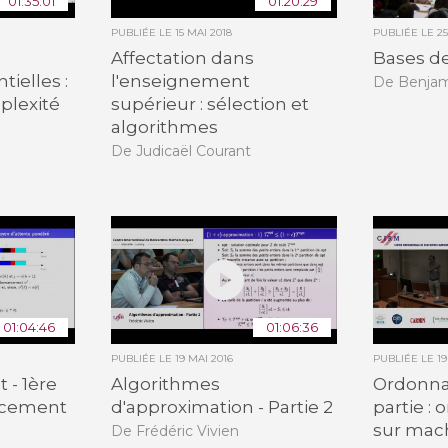
01:35:01
01:20:29
PUBLIÉE LE
15 MAI 2018
PUBLIÉE LE
2
s
Affectation dans
Bases d
tielles :
l'enseignement
De Benjam
mplexité
supérieur : sélection et
algorithmes
De Judicaël Courant
01:04:46
01:06:36
PUBLIÉE LE
19 MAI 2016
PUBLIÉE LE
19
- 1ère
Algorithmes
Ordonn
ancement
d'approximation - Partie 2
partie 
sur mach
De Frédéric Vivien