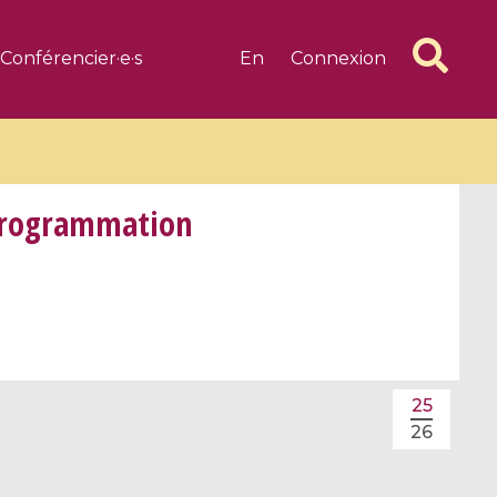
Conférencier·e·s
En
Connexion
programmation
6 videos
1 videos
d complex
CIMPA-CIRM Fellowships «
algébrique
Research in Residence »
25
Introduction to Dissipative
26
Dynamical Systems in Infinite
Dimensions and Their
Applications