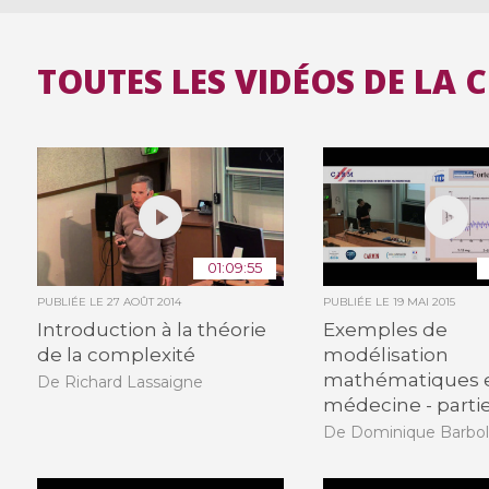
TOUTES LES VIDÉOS DE LA 
01:09:55
PUBLIÉE LE
27 AOÛT 2014
PUBLIÉE LE
19 MAI 2015
Introduction à la théorie
Exemples de
de la complexité
modélisation
mathématiques 
De Richard Lassaigne
médecine - partie
De Dominique Barbol