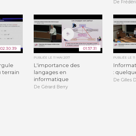
De Frédéri
02:30:39
01:57:31
PUBLIÉE LE
11 MAI 2017
PUBLIÉE LE
11
rgule
L'importance des
Informat
u terrain
langages en
: quelqu
informatique
De Gilles
De Gérard Berry