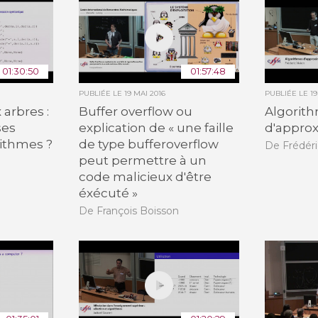
01:30:50
01:57:48
PUBLIÉE LE
19 MAI 2016
PUBLIÉE LE
19
arbres :
Buffer overflow ou
Algorit
ses
explication de « une faille
d'approx
ithmes ?
de type bufferoverflow
De Frédéri
peut permettre à un
code malicieux d'être
éxécuté »
De François Boisson