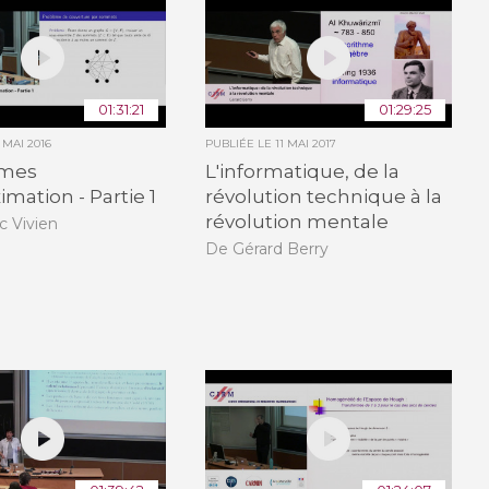
01:31:21
01:29:25
 MAI 2016
PUBLIÉE LE
11 MAI 2017
hmes
L'informatique, de la
imation - Partie 1
révolution technique à la
révolution mentale
c Vivien
De Gérard Berry