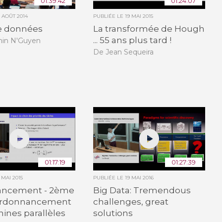
01:39:42
01:24:07
5 AOÛT 2014
PUBLIÉE LE
19 MAI 2015
e données
La transformée de Hough
... 55 ans plus tard !
in N'Guyen
De Jean Sequeira
01:17:19
01:27:39
 MAI 2015
PUBLIÉE LE
19 MAI 2016
ancement - 2ème
Big Data: Tremendous
: ordonnancement
challenges, great
ines parallèles
solutions