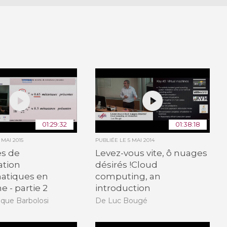
01:29:32
01:38:18
 MAI 2015
PUBLIÉE LE
5 MAI 2014
s de
Levez-vous vite, ô nuages
ation
désirés !Cloud
tiques en
computing, an
 - partie 2
introduction
que Barbolosi
De Luc Bougé