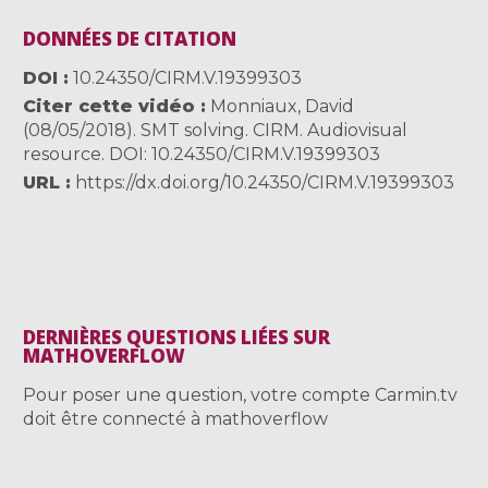
DONNÉES DE CITATION
DOI
10.24350/CIRM.V.19399303
Citer cette vidéo
Monniaux, David
(08/05/2018). SMT solving. CIRM. Audiovisual
resource. DOI: 10.24350/CIRM.V.19399303
URL
https://dx.doi.org/10.24350/CIRM.V.19399303
DERNIÈRES QUESTIONS LIÉES SUR
MATHOVERFLOW
Pour poser une question, votre compte Carmin.tv
doit être connecté à mathoverflow