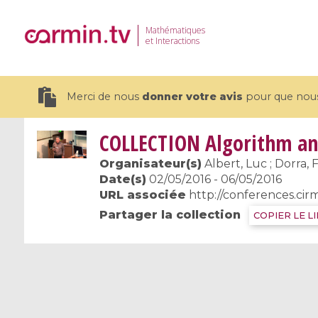
Mathématiques
et Interactions
Merci de nous
donner votre avis
pour que nous 
COLLECTION
Algorithm an
Organisateur(s)
Albert, Luc ; Dorra, F
Date(s)
02/05/2016 - 06/05/2016
URL associée
http://conferences.cir
19 videos
Partager la collection
COPIER LE L
CEMRACS 2026 : Modeling and AI
Coulomb b
for Environmental Transition /
quantum 
Centre d'Eté Mathématique de
Coulomb 
Recherche Avancée en Calcul
affines
Scientifique