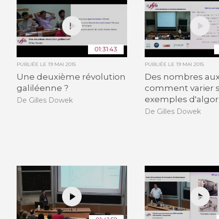
01:31:43
PUBLIÉE LE
19 MAI 2015
PUBLIÉE LE
19 MAI 2015
Une deuxième révolution
Des nombres aux 
galiléenne ?
comment varier 
exemples d'algor
De Gilles Dowek
De Gilles Dowek