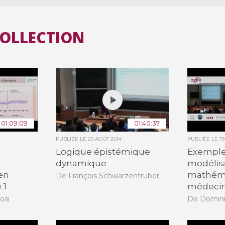
COLLECTION
01:09:09
01:40:37
PUBLIÉE LE
25 AOÛT 2014
PUBLIÉE LE
19
Logique épistémique
Exemple
dynamique
modélis
en
mathéma
De François Schwarzentruber
 1
médecine
osi
De Domini