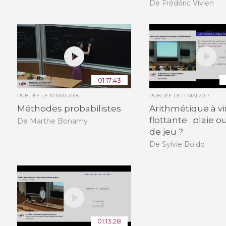
De Frédéric Vivien
01:17:43
PUBLIÉE LE
10 MAI 2018
PUBLIÉE LE
11 MAI 2017
Méthodes probabilistes
Arithmétique à vi
flottante : plaie o
De Marthe Bonamy
de jeu ?
De Sylvie Boldo
01:13:28