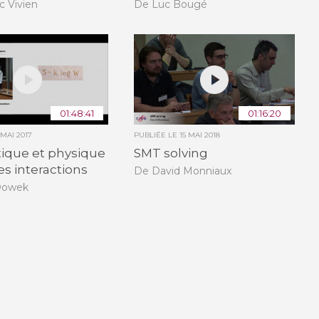
c Vivien
De Luc Bougé
01:48:41
01:16:20
 MAI 2017
PUBLIÉE LE
15 MAI 2018
ique et physique
SMT solving
es interactions
De David Monniaux
 Dowek