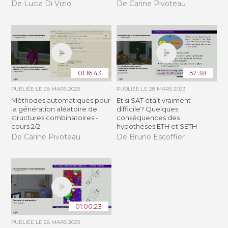
De Lucia Di Vizio
De Carine Pivoteau
01:16:43
57:38
PUBLIÉE LE
28 MARS 2023
PUBLIÉE LE
28 MARS 2023
Méthodes automatiques pour
Et si SAT était vraiment
la génération aléatoire de
difficile? Quelques
structures combinatoires -
conséquences des
cours 2/2
hypothèses ETH et SETH
De Carine Pivoteau
De Bruno Escoffier
01:00:23
PUBLIÉE LE
28 MARS 2023