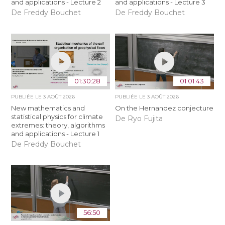
and applications - Lecture 2
and applications - Lecture 3
De Freddy Bouchet
De Freddy Bouchet
01:30:28
01:01:43
PUBLIÉE LE
3 AOÛT 2026
PUBLIÉE LE
3 AOÛT 2026
New mathematics and
On the Hernandez conjecture
statistical physics for climate
De Ryo Fujita
extremes: theory, algorithms
and applications - Lecture 1
De Freddy Bouchet
56:50