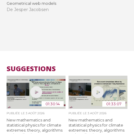
Geometrical web models
De Jesper Jacobsen
SUGGESTIONS
01:30:14
01:33:07
PUBLIÉE LE
3 AOÛT 2026
PUBLIÉE LE
3 AOÛT 2026
New mathematics and
New mathematics and
statistical physics for climate
statistical physics for climate
extremes: theory, algorithms
extremes: theory, algorithms