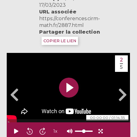
17/03/2023
URL associée
https://conferences.cirm-
math.fr/2887.html
Partager la collection
COPIER LE LIEN
2
5
00:00:00
/
01:14:35
1
x