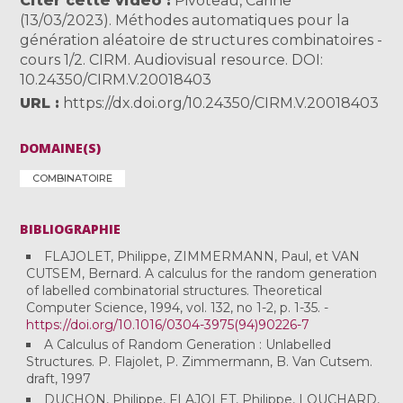
Citer cette vidéo
Pivoteau, Carine
(13/03/2023). Méthodes automatiques pour la
génération aléatoire de structures combinatoires -
cours 1/2. CIRM. Audiovisual resource. DOI:
10.24350/CIRM.V.20018403
URL
https://dx.doi.org/10.24350/CIRM.V.20018403
DOMAINE(S)
COMBINATOIRE
BIBLIOGRAPHIE
FLAJOLET, Philippe, ZIMMERMANN, Paul, et VAN
CUTSEM, Bernard. A calculus for the random generation
of labelled combinatorial structures. Theoretical
Computer Science, 1994, vol. 132, no 1-2, p. 1-35. -
https://doi.org/10.1016/0304-3975(94)90226-7
A Calculus of Random Generation : Unlabelled
Structures. P. Flajolet, P. Zimmermann, B. Van Cutsem.
draft, 1997
DUCHON, Philippe, FLAJOLET, Philippe, LOUCHARD,