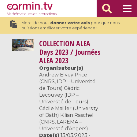
Mathématiques
et Interactions
Merci de nous
donner votre avis
pour que nous
puissions améliorer votre expérience !
COLLECTION
ALEA
Days 2023 / Journées
ALEA 2023
Organisateur(s)
Andrew Elvey Price
(CNRS, IDP – Université
de Tours) Cédric
Lecouvey (IDP –
Université de Tours)
Cécile Mailler (University
of Bath) Kilian Raschel
(CNRS, LAREMA –
Université d’Angers)
Date(s)
13/03/2023 -