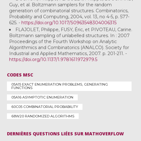
Guy, et al. Boltzmann samplers for the random
generation of combinatorial structures. Combinatorics,
Probability and Computing, 2004, vol. 13, no 4-5, p. 577-
625. -
https://doi.org/10.1017/S0963548304006315
FLAJOLET, Philippe, FUSY, Éric, et PIVOTEAU, Carine.
Boltzmann sampling of unlabelled structures. In : 2007
Proceedings of the Fourth Workshop on Analytic
Algorithmics and Combinatorics (ANALCO). Society for
Industrial and Applied Mathematics, 2007. p. 201-211. -
https://doi.org/10.1137/1.9781611972979.5
CODES MSC
05A15 EXACT ENUMERATION PROBLEMS, GENERATING
FUNCTIONS
05A16 ASYMPTOTIC ENUMERATION
60C05 COMBINATORIAL PROBABILITY
68W20 RANDOMIZED ALGORITHMS
DERNIÈRES QUESTIONS LIÉES SUR MATHOVERFLOW