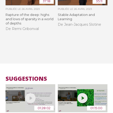
37:18
35:11
PUBLIÉE LE
26 AVRIL 2023
PUBLIÉE LE
26 AVRIL 2023
Rapture of the deep: highs
Stable Adaptation and
and lows of sparsity in a world
Learning
of depths
De Jean-Jacques Slotine
De Remi Gribonval
SUGGESTIONS
01:28:02
01:15:00