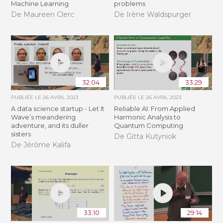
Machine Learning
problems
De Maureen Clerc
De Irène Waldspurger
32:04
33:29
PUBLIÉE LE
26 AVRIL 2023
PUBLIÉE LE
26 AVRIL 2023
A data science startup - Let It
Reliable AI: From Applied
Wave’s meandering
Harmonic Analysis to
adventure, and its duller
Quantum Computing
sisters
De Gitta Kutyniok
De Jérôme Kalifa
33:10
29:14