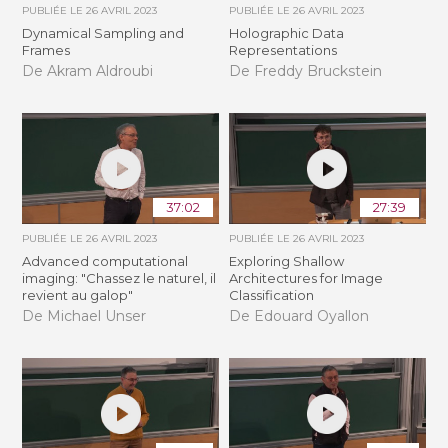
PUBLIÉE LE
26 AVRIL 2023
PUBLIÉE LE
26 AVRIL 2023
Dynamical Sampling and
Holographic Data
Frames
Representations
De Akram Aldroubi
De Freddy Bruckstein
37:02
27:39
PUBLIÉE LE
26 AVRIL 2023
PUBLIÉE LE
26 AVRIL 2023
Advanced computational
Exploring Shallow
imaging: "Chassez le naturel, il
Architectures for Image
revient au galop"
Classification
De Michael Unser
De Edouard Oyallon