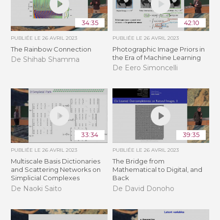
34:35
42:10
PUBLIÉE LE
26 AVRIL 2023
PUBLIÉE LE
26 AVRIL 2023
The Rainbow Connection
Photographic Image Priors in
the Era of Machine Learning
De Shihab Shamma
De Eero Simoncelli
33:34
39:35
PUBLIÉE LE
26 AVRIL 2023
PUBLIÉE LE
26 AVRIL 2023
Multiscale Basis Dictionaries
The Bridge from
and Scattering Networks on
Mathematical to Digital, and
Simplicial Complexes
Back
De Naoki Saito
De David Donoho