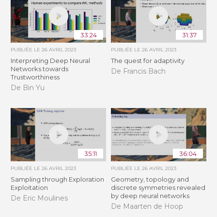
33:24
31:37
PUBLIÉE LE
26 AVRIL 2023
PUBLIÉE LE
26 AVRIL 2023
Interpreting Deep Neural
The quest for adaptivity
Networks towards
De Francis Bach
Trustworthiness
De Bin Yu
35:11
36:04
PUBLIÉE LE
26 AVRIL 2023
PUBLIÉE LE
26 AVRIL 2023
Sampling through Exploration
Geometry, topology and
Exploitation
discrete symmetries revealed
by deep neural networks
De Eric Moulines
De Maarten de Hoop