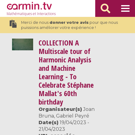
Mathématiques
et Interactions
Merci de nous
donner votre avis
pour que nous
puissions améliorer votre expérience !
COLLECTION
A
Multiscale tour of
Harmonic Analysis
and Machine
Learning - To
Celebrate Stéphane
Mallat's 60th
birthday
Organisateur(s)
Joan
Bruna, Gabriel Peyré
Date(s)
19/04/2023 -
21/04/2023