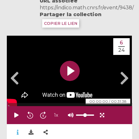
URL associée
https://indico.math.cnrs.fr/event/9438/
Partager la collection
COPIER LE LIEN
6
24
00:00:00
/
00:31:38
1
x