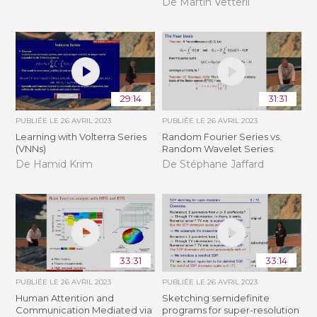
De Martin Vetterli
29:14
31:31
PUBLIÉE LE
26 AVRIL 2023
PUBLIÉE LE
26 AVRIL 2023
Learning with Volterra Series
Random Fourier Series vs.
(VNNs)
Random Wavelet Series
De Hamid Krim
De Stéphane Jaffard
33:31
33:14
PUBLIÉE LE
26 AVRIL 2023
PUBLIÉE LE
26 AVRIL 2023
Human Attention and
Sketching semidefinite
Communication Mediated via
programs for super-resolution