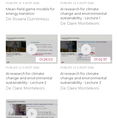
PUBLIÉE LE
3 AOÛT 2026
PUBLIÉE LE
3 AOÛT 2026
Mean-field game models for
AI research for climate
energy transition
change and environmental
sustainability - Lecture 1
De Roxana Dumitrescu
De Claire Monteleoni
01:26:03
01:02:57
PUBLIÉE LE
3 AOÛT 2026
PUBLIÉE LE
3 AOÛT 2026
AI research for climate
AI research for climate
change and environmental
change and environmental
sustainability - Lecture 2
sustainability - Lecture 3
De Claire Monteleoni
De Claire Monteleoni