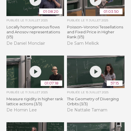
01:08:20
01:03:50
PUBLIÉE LE
11 JUILLET 2025
PUBLIÉE LE
11 JUILLET 2025
Locally homogeneous flows
Poisson–Voronoi Tessellations
and Anosov representations
and Fixed Price in Higher
(1/5)
Rank (1/5)
De Daniel Monclair
De Sam Mellick
01:07:18
57:15
PUBLIÉE LE
11 JUILLET 2025
PUBLIÉE LE
15 JUILLET 2025
Measure rigidity in higher rank
The Geometry of Diverging
lattice actions (3/3)
Orbits (3/3)
De Homin Lee
De Nattalie Tamam