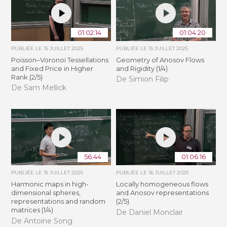
01:02:14
01:04:20
PUBLIÉE LE
15 JUILLET 2025
PUBLIÉE LE
15 JUILLET 2025
Poisson–Voronoi Tessellations
Geometry of Anosov Flows
and Fixed Price in Higher
and Rigidity (1/4)
Rank (2/5)
De Simion Filip
De Sam Mellick
56:44
01:06:16
PUBLIÉE LE
15 JUILLET 2025
PUBLIÉE LE
16 JUILLET 2025
Harmonic maps in high-
Locally homogeneous flows
dimensional spheres,
and Anosov representations
representations and random
(2/5)
matrices (1/4)
De Daniel Monclair
De Antoine Song