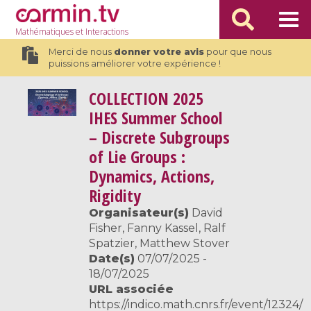
Mathématiques
et Interactions
Merci de nous
donner votre avis
pour que nous
puissions améliorer votre expérience !
COLLECTION
2025
IHES Summer School
– Discrete Subgroups
of Lie Groups :
Dynamics, Actions,
Rigidity
Organisateur(s)
David
Fisher, Fanny Kassel, Ralf
Spatzier, Matthew Stover
Date(s)
07/07/2025 -
18/07/2025
URL associée
https://indico.math.cnrs.fr/event/12324/