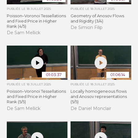
PUBLIÉE LE
18 JUILLET 2025
PUBLIÉE LE
18 JUILLET 2025
Poisson–Voronoi Tessellations
Geometry of Anosov Flows
and Fixed Price in Higher
and Rigidity (3/4)
Rank (4/5)
De Simion Filip
De Sam Mellick
01:03:37
01:06:14
PUBLIÉE LE
18 JUILLET 2025
PUBLIÉE LE
18 JUILLET 2025
Poisson–Voronoi Tessellations
Locally homogeneous flows
and Fixed Price in Higher
and Anosov representations
Rank (5/5)
(5/5)
De Sam Mellick
De Daniel Monclair