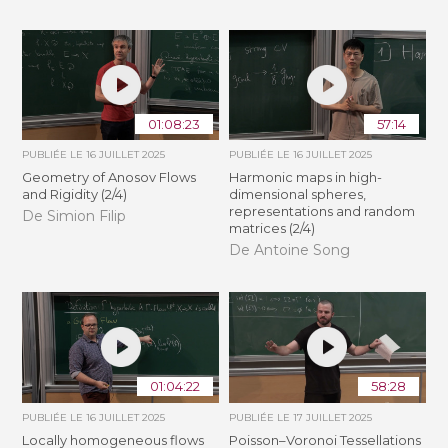
01:08:23
57:14
PUBLIÉE LE
16 JUILLET 2025
PUBLIÉE LE
16 JUILLET 2025
Geometry of Anosov Flows
Harmonic maps in high-
and Rigidity (2/4)
dimensional spheres,
representations and random
De Simion Filip
matrices (2/4)
De Antoine Song
01:04:22
58:28
PUBLIÉE LE
16 JUILLET 2025
PUBLIÉE LE
17 JUILLET 2025
Locally homogeneous flows
Poisson–Voronoi Tessellations