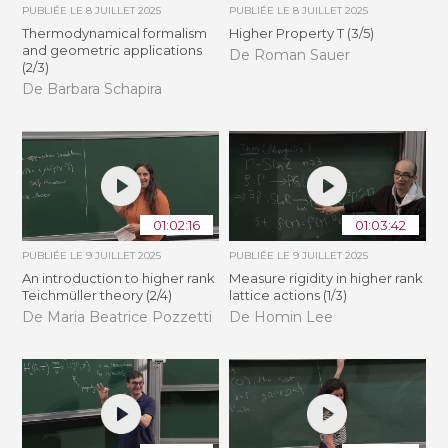
PUBLIÉE LE
8 JUILLET 2025
PUBLIÉE LE
8 JUILLET 2025
Thermodynamical formalism
Higher Property T (3/5)
and geometric applications
De Roman Sauer
(2/3)
De Barbara Schapira
01:02:16
01:03:42
PUBLIÉE LE
9 JUILLET 2025
PUBLIÉE LE
9 JUILLET 2025
An introduction to higher rank
Measure rigidity in higher rank
Teichmüller theory (2/4)
lattice actions (1/3)
De Maria Beatrice Pozzetti
De Homin Lee