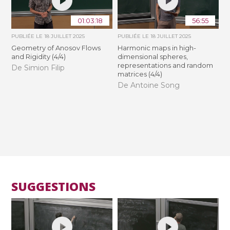
01:03:18
56:55
PUBLIÉE LE
18 JUILLET 2025
PUBLIÉE LE
18 JUILLET 2025
Geometry of Anosov Flows
Harmonic maps in high-
and Rigidity (4/4)
dimensional spheres,
representations and random
De Simion Filip
matrices (4/4)
De Antoine Song
SUGGESTIONS