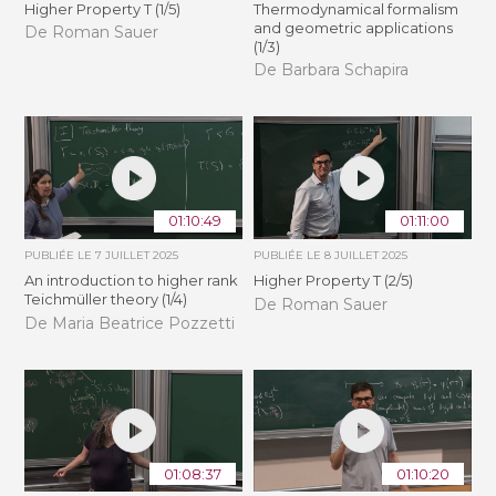
Higher Property T (1/5)
Thermodynamical formalism
and geometric applications
De Roman Sauer
(1/3)
De Barbara Schapira
01:10:49
01:11:00
PUBLIÉE LE
7 JUILLET 2025
PUBLIÉE LE
8 JUILLET 2025
An introduction to higher rank
Higher Property T (2/5)
Teichmüller theory (1/4)
De Roman Sauer
De Maria Beatrice Pozzetti
01:08:37
01:10:20