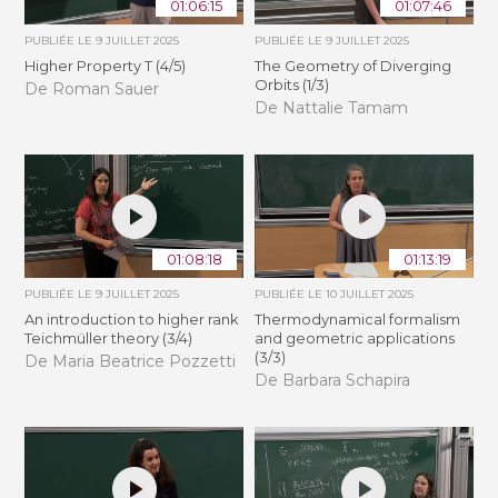
01:06:15
01:07:46
PUBLIÉE LE
9 JUILLET 2025
PUBLIÉE LE
9 JUILLET 2025
Higher Property T (4/5)
The Geometry of Diverging
Orbits (1/3)
De Roman Sauer
De Nattalie Tamam
01:08:18
01:13:19
PUBLIÉE LE
9 JUILLET 2025
PUBLIÉE LE
10 JUILLET 2025
An introduction to higher rank
Thermodynamical formalism
Teichmüller theory (3/4)
and geometric applications
(3/3)
De Maria Beatrice Pozzetti
De Barbara Schapira