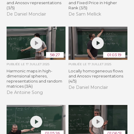
and Anosov representations
and Fixed Price in Higher
(3/5)
Rank (3/5)
De Daniel Monclair
De Sam Mellick
58:27
01:03:19
PUBLIÉE LE
17 JUILLET 2025
PUBLIÉE LE
17 JUILLET 2025
Harmonic maps in high-
Locally homogeneous flows
dimensional spheres,
and Anosov representations
representations and random
(4/5)
matrices (3/4)
De Daniel Monclair
De Antoine Song
01:05:26
01:06:51