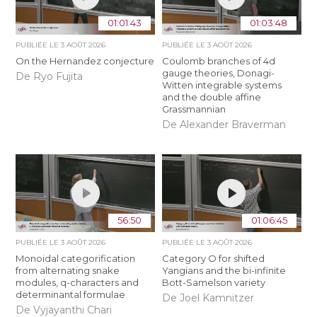
01:01:43
01:03:48
PUBLIÉE LE
3 AOÛT 2026
PUBLIÉE LE
3 AOÛT 2026
On the Hernandez conjecture
Coulomb branches of 4d
gauge theories, Donagi-
De Ryo Fujita
Witten integrable systems
and the double affine
Grassmannian
De Alexander Braverman
56:50
01:06:45
PUBLIÉE LE
3 AOÛT 2026
PUBLIÉE LE
3 AOÛT 2026
Monoidal categorification
Category O for shifted
from alternating snake
Yangians and the bi-infinite
modules, q-characters and
Bott-Samelson variety
determinantal formulae
De Joel Kamnitzer
De Vyjayanthi Chari