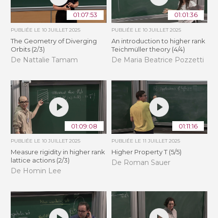
01:07:53
01:01:36
PUBLIÉE LE
10 JUILLET 2025
PUBLIÉE LE
10 JUILLET 2025
The Geometry of Diverging
An introduction to higher rank
Orbits (2/3)
Teichmüller theory (4/4)
De Nattalie Tamam
De Maria Beatrice Pozzetti
01:09:08
01:11:16
PUBLIÉE LE
10 JUILLET 2025
PUBLIÉE LE
11 JUILLET 2025
Measure rigidity in higher rank
Higher Property T (5/5)
lattice actions (2/3)
De Roman Sauer
De Homin Lee