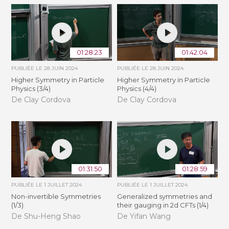
01:28:23
01:42:04
PUBLIÉE LE
28 JUIN 2024
PUBLIÉE LE
28 JUIN 2024
Higher Symmetry in Particle
Higher Symmetry in Particle
Physics (3/4)
Physics (4/4)
De Clay Cordova
De Clay Cordova
01:31:50
01:28:59
PUBLIÉE LE
1 JUILLET 2024
PUBLIÉE LE
1 JUILLET 2024
Non-invertible Symmetries
Generalized symmetries and
(1/3)
their gauging in 2d CFTs (1/4)
De Shu-Heng Shao
De Yifan Wang