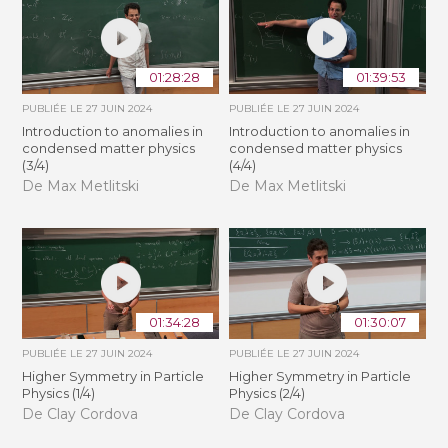
01:28:28
01:39:53
PUBLIÉE LE
27 JUIN 2024
PUBLIÉE LE
27 JUIN 2024
Introduction to anomalies in
Introduction to anomalies in
condensed matter physics
condensed matter physics
(3/4)
(4/4)
De Max Metlitski
De Max Metlitski
01:34:28
01:30:07
PUBLIÉE LE
27 JUIN 2024
PUBLIÉE LE
27 JUIN 2024
Higher Symmetry in Particle
Higher Symmetry in Particle
Physics (1/4)
Physics (2/4)
De Clay Cordova
De Clay Cordova