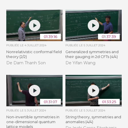
01:39:16
01:37:39
PUBLIÉE LE
4 JUILLET 2024
PUBLIÉE LE
5 JUILLET 2024
Nonrelativistic conformal field
Generalized symmetries and
theory (2/2)
their gauging in 2d CFTs (4/4)
De Dam Thanh Son
De Yifan Wang
01:31:07
01:33:25
PUBLIÉE LE
5 JUILLET 2024
PUBLIÉE LE
5 JUILLET 2024
Non-invertible symmetries in
String theory, symmetries and
one-dimensional quantum
anomalies (4/4)
lattice models
De Inaki Garcia Etxebarria