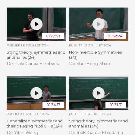
01:27:59
01:32:24
PUBLIÉE LE
3 JUILLET 2024
PUBLIÉE LE
3 JUILLET 2024
String theory, symmetries and
Non-invertible Symmetries
anomalies (2/4)
(3/3)
De Inaki Garcia Etxebarria
De Shu-Heng Shao
01:34:17
01:31:31
PUBLIÉE LE
4 JUILLET 2024
PUBLIÉE LE
4 JUILLET 2024
Generalized symmetries and
String theory, symmetries and
their gauging in 2d CFTs (3/4)
anomalies (3/4)
De Yifan Wang
De Inaki Garcia Etxebarria