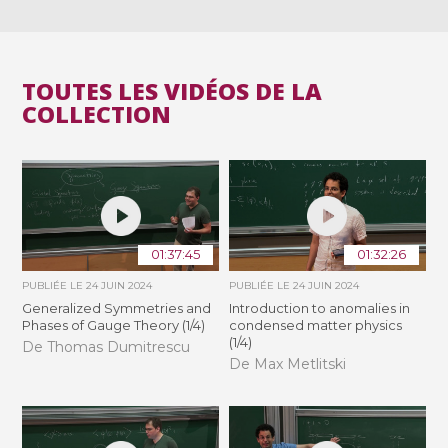
TOUTES LES VIDÉOS DE LA
COLLECTION
01:37:45
01:32:26
PUBLIÉE LE
24 JUIN 2024
PUBLIÉE LE
24 JUIN 2024
Generalized Symmetries and
Introduction to anomalies in
Phases of Gauge Theory (1/4)
condensed matter physics
(1/4)
De Thomas Dumitrescu
De Max Metlitski