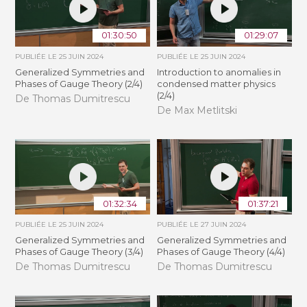
01:30:50
01:29:07
PUBLIÉE LE
25 JUIN 2024
PUBLIÉE LE
25 JUIN 2024
Generalized Symmetries and
Introduction to anomalies in
Phases of Gauge Theory (2/4)
condensed matter physics
(2/4)
De Thomas Dumitrescu
De Max Metlitski
01:32:34
01:37:21
PUBLIÉE LE
25 JUIN 2024
PUBLIÉE LE
27 JUIN 2024
Generalized Symmetries and
Generalized Symmetries and
Phases of Gauge Theory (3/4)
Phases of Gauge Theory (4/4)
De Thomas Dumitrescu
De Thomas Dumitrescu