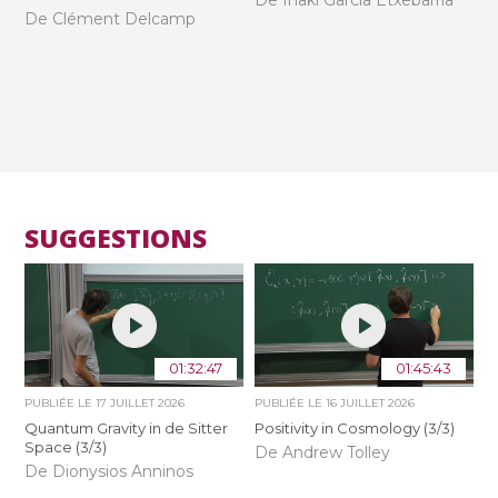
De Clément Delcamp
SUGGESTIONS
01:32:47
01:45:43
PUBLIÉE LE
17 JUILLET 2026
PUBLIÉE LE
16 JUILLET 2026
Quantum Gravity in de Sitter
Positivity in Cosmology (3/3)
Space (3/3)
De Andrew Tolley
De Dionysios Anninos