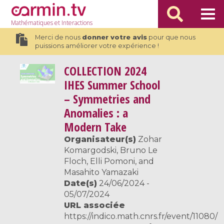
Mathématiques
et Interactions
Merci de nous
donner votre avis
pour que nous
puissions améliorer votre expérience !
COLLECTION
2024
IHES Summer School
– Symmetries and
Anomalies : a
Modern Take
Organisateur(s)
Zohar
Komargodski, Bruno Le
Floch, Elli Pomoni, and
Masahito Yamazaki
Date(s)
24/06/2024 -
05/07/2024
URL associée
https://indico.math.cnrs.fr/event/11080/