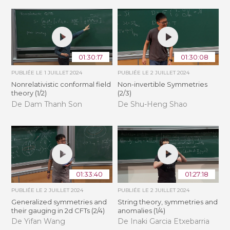
01:30:17
01:30:08
PUBLIÉE LE
1 JUILLET 2024
PUBLIÉE LE
2 JUILLET 2024
Nonrelativistic conformal field
Non-invertible Symmetries
theory (1/2)
(2/3)
De Dam Thanh Son
De Shu-Heng Shao
01:33:40
01:27:18
PUBLIÉE LE
2 JUILLET 2024
PUBLIÉE LE
2 JUILLET 2024
Generalized symmetries and
String theory, symmetries and
their gauging in 2d CFTs (2/4)
anomalies (1/4)
De Yifan Wang
De Inaki Garcia Etxebarria