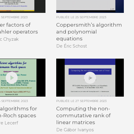
5 SEPTEMBRE 2023
PUBLIÉE LE
25 SEPTEMBRE 2023
er factors of
Coppersmith’s algorithm
ahler operators
and polynomial
equations
ic Chyzak
De Éric Schost
6 SEPTEMBRE 2023
PUBLIÉE LE
27 SEPTEMBRE 2023
 algorithms for
Computing the non-
-Roch spaces
commutative rank of
linear matrices
re Lecerf
De Gábor Ivanyos