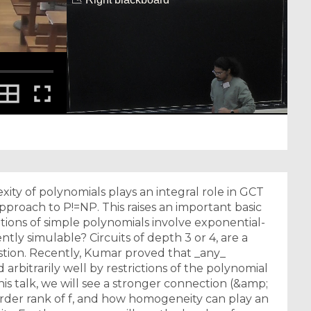
ity of polynomials plays an integral role in GCT
proach to P!=NP. This raises an important basic
tions of simple polynomials involve exponential-
ntly simulable? Circuits of depth 3 or 4, are a
stion. Recently, Kumar proved that _any_
arbitrarily well by restrictions of the polynomial
n this talk, we will see a stronger connection (&amp;
border rank of f, and how homogeneity can play an