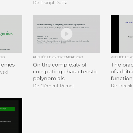
De Pranjal Dutta
023
PUBLIÉE LE
28 SEPTEMBRE 2023
PUBLIÉE LE
2
genies
On the complexity of
The prac
computing characteristic
of arbitr
wski
polynomials
function
De Clément Pernet
De Fredri