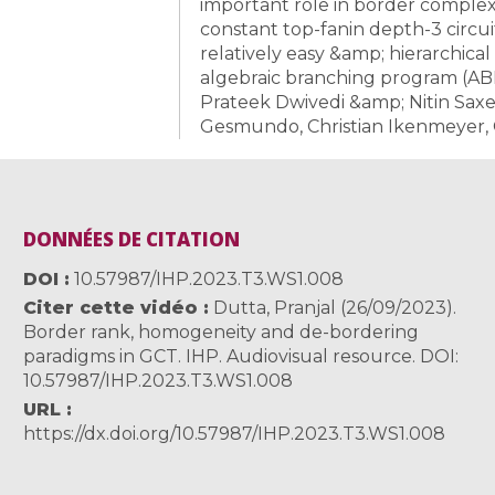
important role in border complexi
constant top-fanin depth-3 circuits
relatively easy &amp; hierarchica
algebraic branching program (ABP).
Prateek Dwivedi &amp; Nitin Saxen
Gesmundo, Christian Ikenmeyer, G
DONNÉES DE CITATION
DOI
10.57987/IHP.2023.T3.WS1.008
Citer cette vidéo
Dutta, Pranjal (26/09/2023).
Border rank, homogeneity and de-bordering
paradigms in GCT. IHP. Audiovisual resource. DOI:
10.57987/IHP.2023.T3.WS1.008
URL
https://dx.doi.org/10.57987/IHP.2023.T3.WS1.008