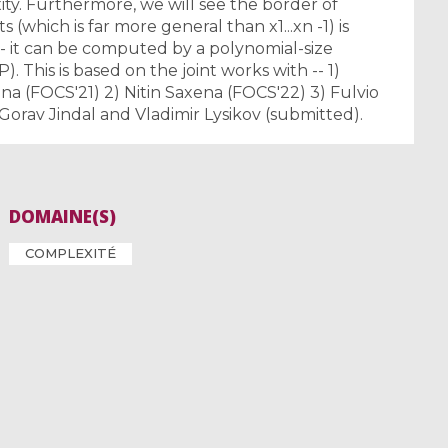
ty. Furthermore, we will see the border of
 (which is far more general than x1...xn -1) is
l - it can be computed by a polynomial-size
 This is based on the joint works with -- 1)
a (FOCS'21) 2) Nitin Saxena (FOCS'22) 3) Fulvio
orav Jindal and Vladimir Lysikov (submitted).
DOMAINE(S)
COMPLEXITÉ