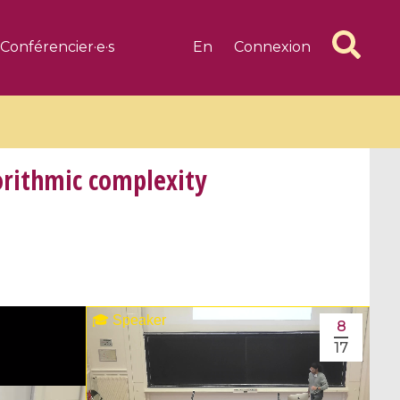
Conférencier·e·s
En
Connexion
orithmic complexity
6 videos
1 videos
d complex
CIMPA-CIRM Fellowships «
algébrique
Research in Residence »
8
Introduction to Dissipative
17
Dynamical Systems in Infinite
Dimensions and Their
Applications