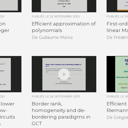
023
PUBLIÉE LE
25 SEPTEMBRE 2023
PUBLIÉE LE
2
 on
Efficient approximation of
First-ord
eger
polynomials
linear M
De Guillaume Moroz
De Frédér
023
PUBLIÉE LE
26 SEPTEMBRE 2023
PUBLIÉE LE
2
 lower
Border rank,
Efficient
ow-
homogeneity and de-
Riemann
ircuits
bordering paradigms in
De Grégoi
GCT
s