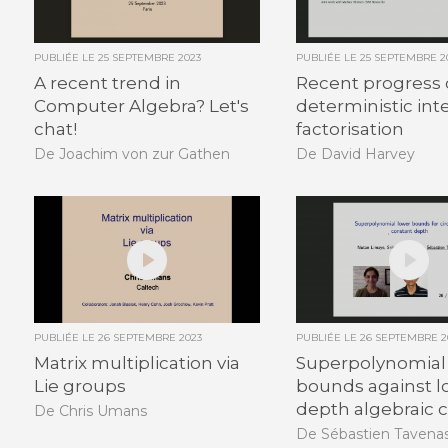
PUBLIÉE LE
25 SEPTEMBRE 2023
PUBLIÉE LE
25 SEPTEMBRE 2
A recent trend in
Recent progress
Computer Algebra? Let's
deterministic int
chat!
factorisation
De Joachim von zur Gathen
De David Harvey
PUBLIÉE LE
26 SEPTEMBRE 2023
PUBLIÉE LE
26 SEPTEMBRE 2
Matrix multiplication via
Superpolynomial
Lie groups
bounds against l
depth algebraic c
De Chris Umans
De Sébastien Tavena