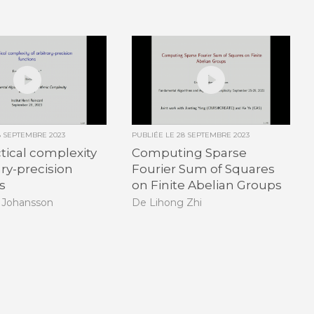
8 SEPTEMBRE 2023
PUBLIÉE LE
28 SEPTEMBRE 2023
tical complexity
Computing Sparse
ary-precision
Fourier Sum of Squares
s
on Finite Abelian Groups
k Johansson
De Lihong Zhi