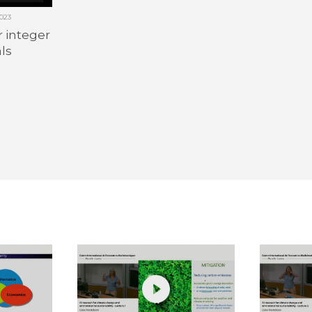
023
r integer
ls