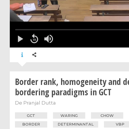
Border rank, homogeneity and d
bordering paradigms in GCT
De
Pranjal Dutta
GCT
WARING
CHOW
BORDER
DETERMINANTAL
VBP