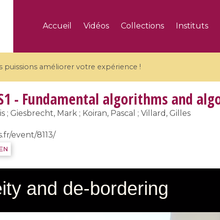
Accueil
Vidéos
Collections
Instituts
puissions améliorer votre expérience !
S1 - Fundamental algorithms and alg
; Giesbrecht, Mark ; Koiran, Pascal ; Villard, Gilles
.fr/event/8113/
5 videos
IEN
ranches and affine
Algebraic geometry an
groups / Branches de
geometry / Géométrie 
et groupes quantiques
et géométrie complexe