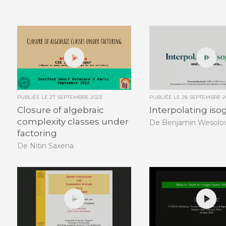
PUBLIÉE LE
27 SEPTEMBRE 2023
PUBLIÉE LE
28 SEPTEMBRE 2
Closure of algebraic
Interpolating iso
complexity classes under
De Benjamin Wesolo
factoring
De Nitin Saxena