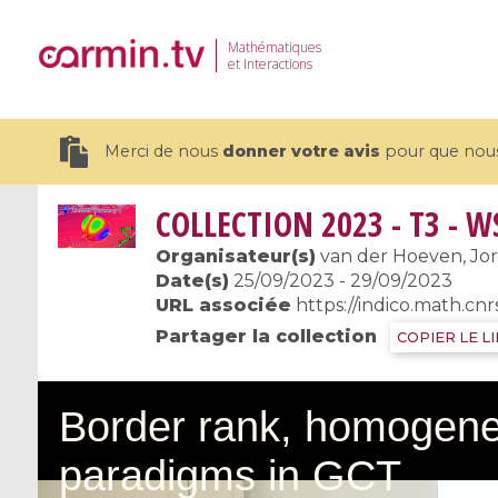
Mathématiques
et Interactions
Merci de nous
donner votre avis
pour que nous 
COLLECTION
2023 - T3 - W
Organisateur(s)
van der Hoeven, Joris 
Date(s)
25/09/2023 - 29/09/2023
URL associée
https://indico.math.cnrs
19 videos
Partager la collection
COPIER LE L
CEMRACS 2026 : Modeling and AI
Coulomb b
for Environmental Transition /
quantum 
Centre d'Eté Mathématique de
Coulomb 
Recherche Avancée en Calcul
affines
Scientifique