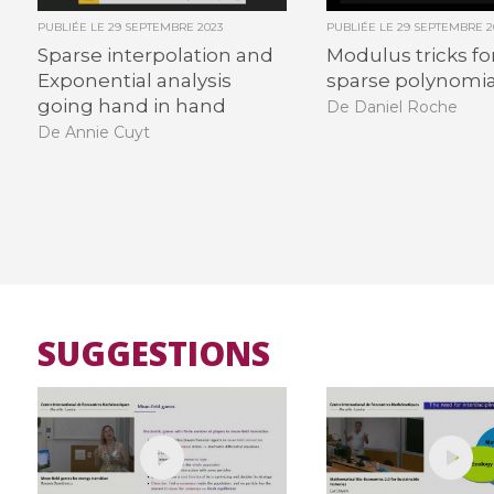
PUBLIÉE LE
29 SEPTEMBRE 2023
PUBLIÉE LE
29 SEPTEMBRE 2
Sparse interpolation and
Modulus tricks fo
Exponential analysis
sparse polynomia
going hand in hand
De Daniel Roche
De Annie Cuyt
SUGGESTIONS