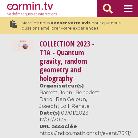
Mathématiques
et Interactions
Merci de nous
donner votre avis
pour que nous
puissions améliorer votre expérience !
COLLECTION
2023 -
T1A - Quantum
gravity, random
geometry and
holography
Organisateur(s)
Barrett, John ; Benedetti,
Dario ; Ben Geloun,
Joseph ; Loll, Renate
Date(s)
09/01/2023 -
17/02/2023
URL associée
https://indico.math.cnrs.fr/event/7541/