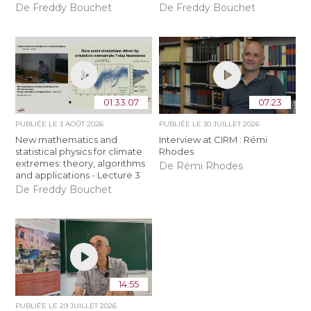
De Freddy Bouchet
De Freddy Bouchet
01:33:07
07:23
PUBLIÉE LE
3 AOÛT 2026
PUBLIÉE LE
30 JUILLET 2026
New mathematics and
Interview at CIRM : Rémi
statistical physics for climate
Rhodes
extremes: theory, algorithms
De Rémi Rhodes
and applications - Lecture 3
De Freddy Bouchet
14:55
PUBLIÉE LE
29 JUILLET 2026