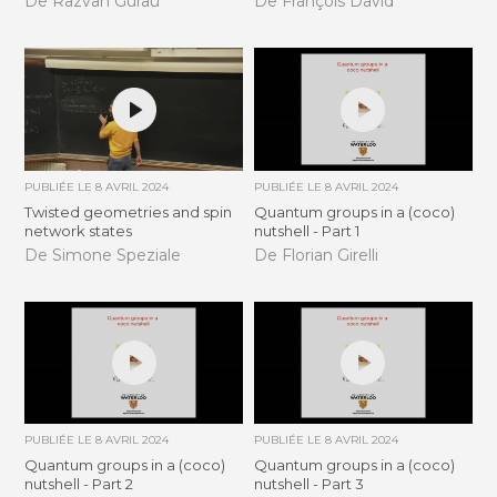
De Razvan Gurau
De François David
PUBLIÉE LE
8 AVRIL 2024
PUBLIÉE LE
8 AVRIL 2024
Twisted geometries and spin
Quantum groups in a (coco)
network states
nutshell - Part 1
De Simone Speziale
De Florian Girelli
PUBLIÉE LE
8 AVRIL 2024
PUBLIÉE LE
8 AVRIL 2024
Quantum groups in a (coco)
Quantum groups in a (coco)
nutshell - Part 2
nutshell - Part 3