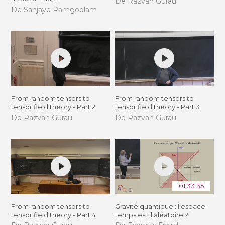
De Razvan Gurau
De Sanjaye Ramgoolam
From random tensors to
From random tensors to
tensor field theory - Part 2
tensor field theory - Part 3
De Razvan Gurau
De Razvan Gurau
01:33:35
From random tensors to
Gravité quantique : l'espace-
tensor field theory - Part 4
temps est il aléatoire ?