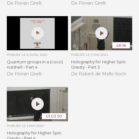
De Florian Girelli
De Florian Girelli
46:16
PUBLIÉE LE
8 AVRIL 2024
PUBLIÉE LE
3 MAI 2024
Quantum groups in a (coco)
Holography for Higher Spin
nutshell - Part 4
Gravity - Part 3
De Florian Girelli
De Robert de Mello Koch
01:03:50
PUBLIÉE LE
3 MAI 2024
Holography for Higher Spin
Gravity - Part 4